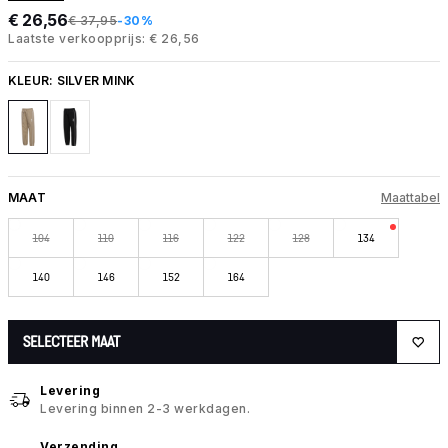
€ 26,56
€ 37,95
-30%
Laatste verkoopprijs: € 26,56
KLEUR:
SILVER MINK
MAAT
Maattabel
104
110
116
122
128
134
140
146
152
164
SELECTEER MAAT
Levering
Levering binnen 2-3 werkdagen.
Verzending