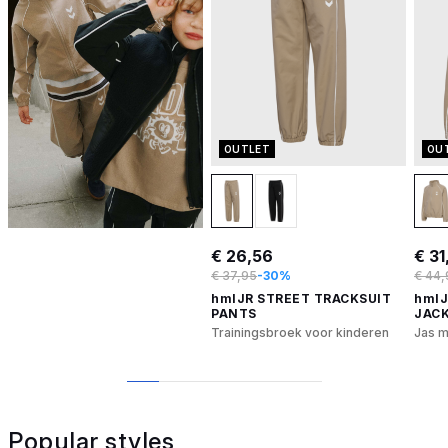
OUTLET
OU
€ 26,56
€ 31
€ 37,95
-30%
€ 44,
hmlJR STREET TRACKSUIT
hmlJ
PANTS
JAC
Trainingsbroek voor kinderen
Jas m
1
2
3
4
5
6
Popular styles