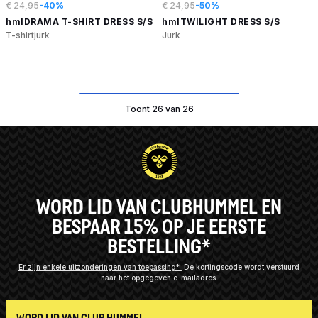
€ 24,95
-40%
€ 24,95
-50%
hmlDRAMA T-SHIRT DRESS S/S
hmlTWILIGHT DRESS S/S
T-shirtjurk
Jurk
Toont 26 van 26
WORD LID VAN CLUBHUMMEL EN
BESPAAR 15% OP JE EERSTE
BESTELLING*
Er zijn enkele uitzonderingen van toepassing*
De kortingscode wordt verstuurd
naar het opgegeven e-mailadres.
WORD LID VAN CLUB HUMMEL