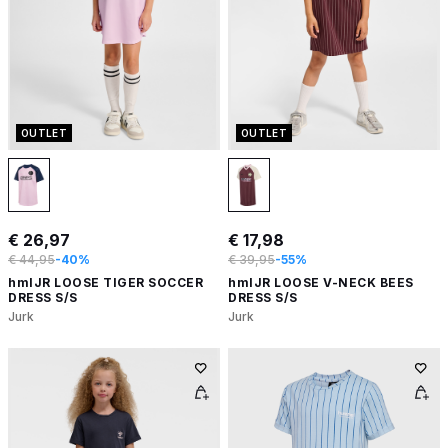
OUTLET
OUTLET
€ 26,97
€ 17,98
€ 44,95
-40%
€ 39,95
-55%
hmlJR LOOSE TIGER SOCCER
hmlJR LOOSE V-NECK BEES
DRESS S/S
DRESS S/S
Jurk
Jurk