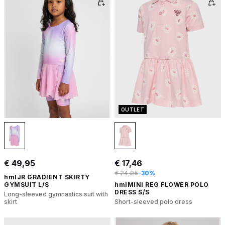
OUTLET
€ 49,95
€ 17,46
€ 24,95
-30%
hmlJR GRADIENT SKIRTY
GYMSUIT L/S
hmlMINI REG FLOWER POLO
DRESS S/S
Long-sleeved gymnastics suit with
skirt
Short-sleeved polo dress