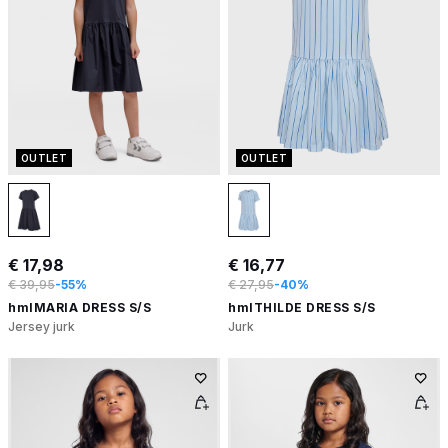
OUTLET
OUTLET
€ 17,98
€ 16,77
€ 39,95
-55%
€ 27,95
-40%
hmlMARIA DRESS S/S
hmlTHILDE DRESS S/S
Jersey jurk
Jurk