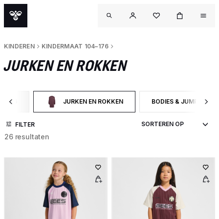
KINDEREN
KINDERMAAT 104–176
JURKEN EN ROKKEN
4–176
JURKEN EN ROKKEN
BODIES & JUMPSUITS
RY: KINDERMAAT 104–176
GESELECTEERD MOMENTEEL GEFILTERD OP CATEGOR
FILTER OP PRODUCTTY
FILTER
26 resultaten
OU