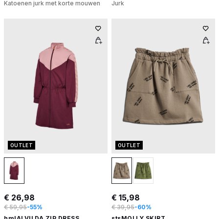
Katoenen jurk met korte mouwen
Jurk
OUTLET
OUTLET
€ 26,98
€ 15,98
€ 59,95
-55%
€ 39,95
-60%
hmlALVILDA ZIP DRESS
stsMOLLY SKIRT