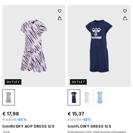
OUTLET
OUTLET
€ 17,98
€ 15,37
€ 44,95
-60%
€ 27,95
-45%
hmlRUSHY AOP DRESS S/S
hmlFLOWY DRESS S/S
Jurk
Katoenen jurk met korte mouwen