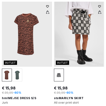
OUTLET
OUTLET
€ 15,98
€ 15,98
€ 39,95
-60%
€ 39,95
-60%
hmlMEJSE DRESS S/S
stsMARILYN SKIRT
Jurk
All over print skirt