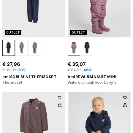
OUTLET
OUTLET
€ 27,96
€ 35,07
€ 39,95
-30%
€ 64,95
-46%
hmlSOBI MINI THERMOSET
hmlREVA RAINSUIT MINI
Thermoset
Waterdicht pak voor baby's