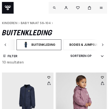
KINDEREN
BABY MAAT 56–104
BUITENKLEDING
6–104
BUITENKLEDING
BODIES & JUMPSUITS
GORY: BABY MAAT 56–104
GESELECTEERD MOMENTEEL GEFILTERD OP CATEGORY
FILTER OP PRODUCTTYPE:
FILTER
10 resultaten