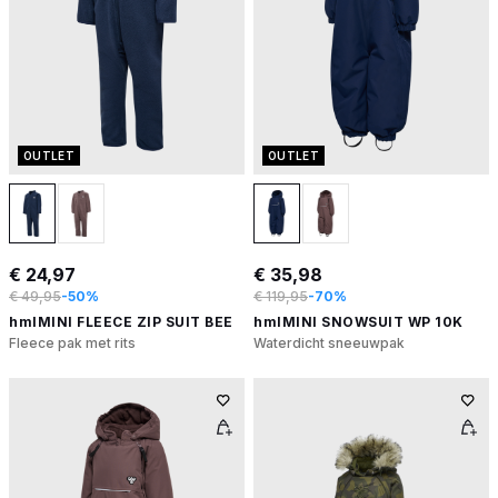
OUTLET
OUTLET
€ 24,97
€ 35,98
€ 49,95
-50%
€ 119,95
-70%
hmlMINI FLEECE ZIP SUIT BEE
hmlMINI SNOWSUIT WP 10K
Fleece pak met rits
Waterdicht sneeuwpak