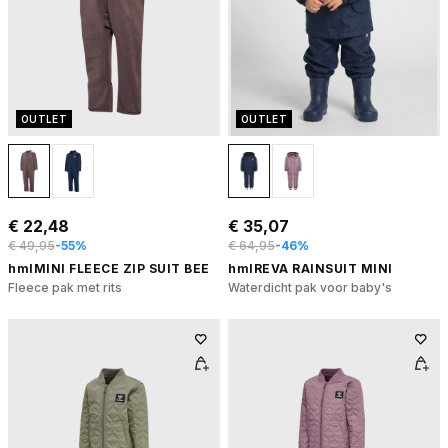
OUTLET
OUTLET
€ 22,48
€ 35,07
€ 49,95
-55%
€ 64,95
-46%
hmlMINI FLEECE ZIP SUIT BEE
hmlREVA RAINSUIT MINI
Fleece pak met rits
Waterdicht pak voor baby's