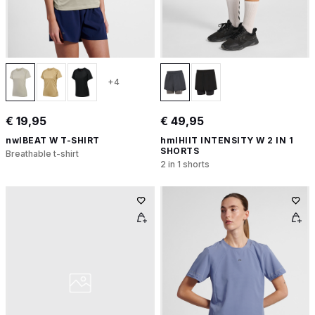
+4
€ 19,95
€ 49,95
nwlBEAT W T-SHIRT
hmlHIIT INTENSITY W 2 IN 1
SHORTS
Breathable t-shirt
2 in 1 shorts