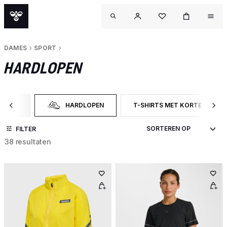
DAMES
SPORT
HARDLOPEN
SPORT
HARDLOPEN
T-SHIRTS MET KORTE MOUW
TER OP CATEGORY: SPORT
GESELECTEERD MOMENTEEL GEFILTERD OP CATEGORY
FILTER OP PRODUCTTYPE: T
FILTER
38 resultaten