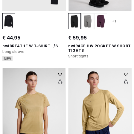
+1
€ 44,95
€ 59,95
nwlBREATHE W T-SHIRT L/S
nwlRACE HW POCKET W SHORT
TIGHTS
Long sleeve
Short tights
NEW