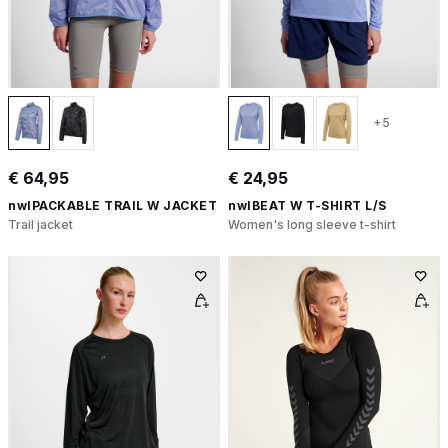
+5
€ 64,95
€ 24,95
nwlPACKABLE TRAIL W JACKET
nwlBEAT W T-SHIRT L/S
Trail jacket
Women's long sleeve t-shirt