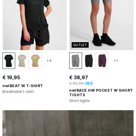
OUTLET
+4
+1
€ 19,95
€ 38,97
€ 59,95
-35%
nwlBEAT W T-SHIRT
nwlRACE HW POCKET W SHORT
Breathable t-shirt
TIGHTS
Short tights