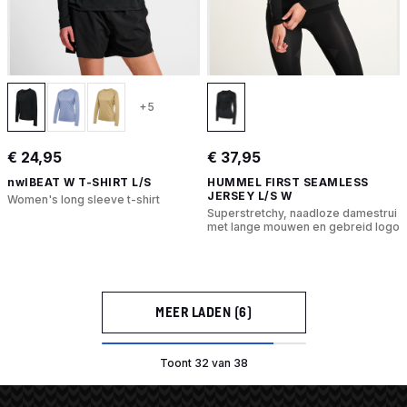
+5
€ 24,95
€ 37,95
nwlBEAT W T-SHIRT L/S
HUMMEL FIRST SEAMLESS
JERSEY L/S W
Women's long sleeve t-shirt
Superstretchy, naadloze damestrui
met lange mouwen en gebreid logo
MEER LADEN (6)
Toont 32 van 38