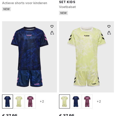
SET KIDS
Actieve shorts voor kinderen
Voetbalset
NEW
NEW
+2
+2
€ 37,95
€ 37,95