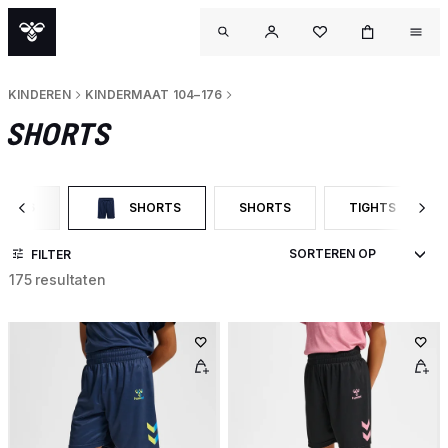
KINDEREN
KINDERMAAT 104–176
SHORTS
4–176
SHORTS
SHORTS
TIGHTS
RY: KINDERMAAT 104–176
GESELECTEERD MOMENTEEL GEFILTERD OP CATEGORY:
FILTER OP PRODUCTTYPE: SHOR
FILTER OP PRO
FILTER
175 resultaten