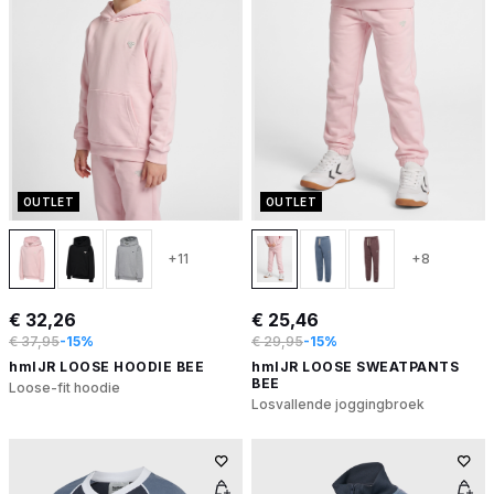
OUTLET
OUTLET
+11
+8
€ 32,26
€ 25,46
€ 37,95
-15%
€ 29,95
-15%
hmlJR LOOSE HOODIE BEE
hmlJR LOOSE SWEATPANTS
BEE
Loose-fit hoodie
Losvallende joggingbroek