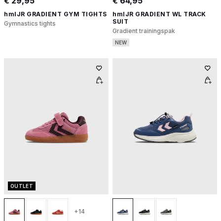
€ 29,95
€ 64,95
hmlJR GRADIENT GYM TIGHTS
hmlJR GRADIENT WL TRACK
SUIT
Gymnastics tights
Gradient trainingspak
NEW
OUTLET
+14