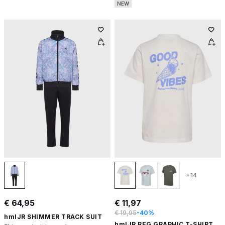
NEW
+14
€ 64,95
€ 11,97
€ 19,95
-40%
hmlJR SHIMMER TRACK SUIT
hmlJR REG GRAPHIC T-SHIRT