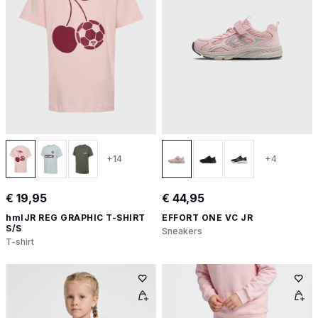
+14
+4
€ 19,95
€ 44,95
hmlJR REG GRAPHIC T-SHIRT
EFFORT ONE VC JR
S/S
Sneakers
T-shirt