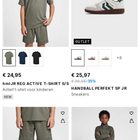
OUTLET
+6
€ 24,95
€ 25,97
€ 39,95
-35%
hmlJR REG ACTIVE T-SHIRT S/S
HANDBALL PERFEKT SP JR
Actief t-shirt voor kinderen
Sneakers
NEW