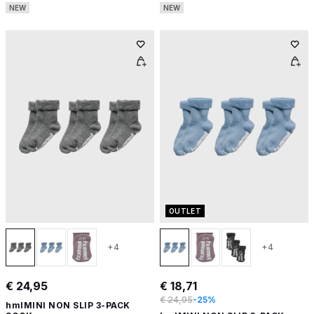
NEW
NEW
OUTLET
+4
+4
€ 24,95
€ 18,71
€ 24,95
-25%
hmlMINI NON SLIP 3-PACK