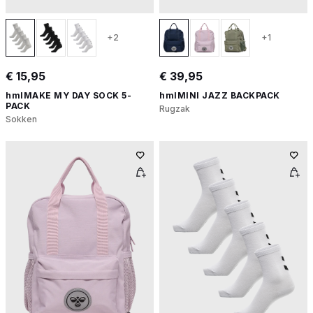
+2
+1
€ 15,95
€ 39,95
hmlMAKE MY DAY SOCK 5-
hmlMINI JAZZ BACKPACK
PACK
Rugzak
Sokken