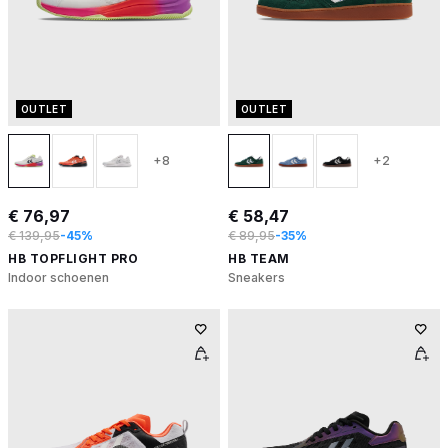
OUTLET
OUTLET
+8
+2
€ 76,97
€ 58,47
€ 139,95
-45%
€ 89,95
-35%
HB TOPFLIGHT PRO
HB TEAM
Indoor schoenen
Sneakers