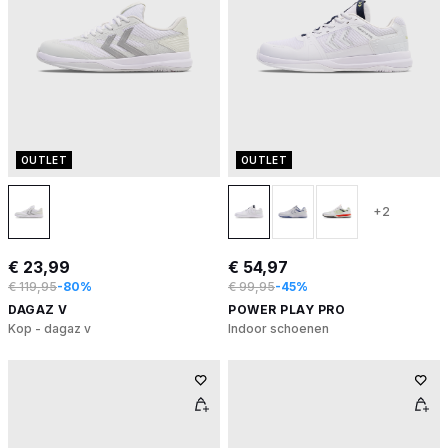
OUTLET
OUTLET
+2
€ 23,99
€ 54,97
€ 119,95
-80%
€ 99,95
-45%
DAGAZ V
POWER PLAY PRO
Kop - dagaz v
Indoor schoenen