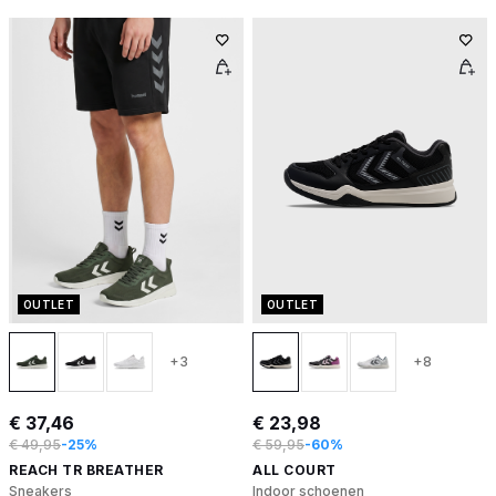
OUTLET
OUTLET
+3
+8
€ 37,46
€ 23,98
€ 49,95
-25%
€ 59,95
-60%
REACH TR BREATHER
ALL COURT
Sneakers
Indoor schoenen