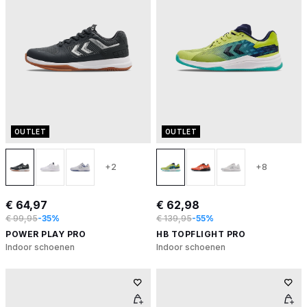
OUTLET
OUTLET
+2
+8
€ 64,97
€ 62,98
€ 99,95
-35%
€ 139,95
-55%
POWER PLAY PRO
HB TOPFLIGHT PRO
Indoor schoenen
Indoor schoenen