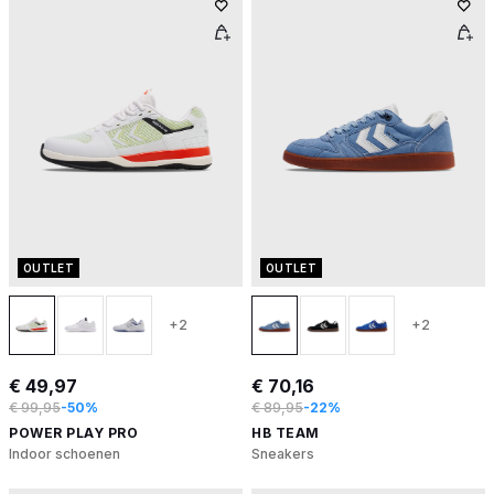
OUTLET
OUTLET
+2
+2
€ 49,97
€ 70,16
€ 99,95
-50%
€ 89,95
-22%
POWER PLAY PRO
HB TEAM
Indoor schoenen
Sneakers