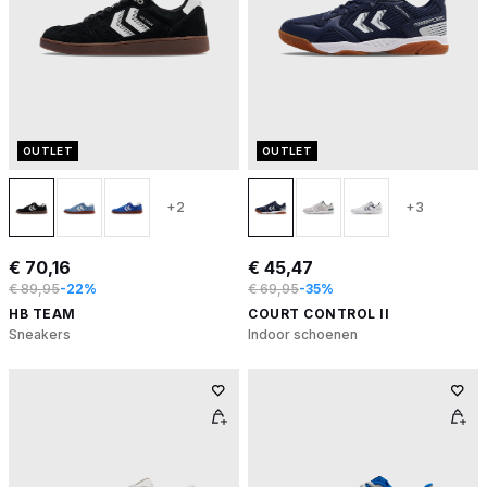
OUTLET
OUTLET
+2
+3
€ 70,16
€ 45,47
€ 89,95
-22%
€ 69,95
-35%
HB TEAM
COURT CONTROL II
Sneakers
Indoor schoenen