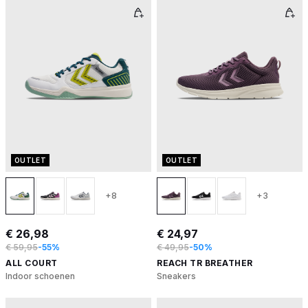
OUTLET
OUTLET
+8
+3
€ 26,98
€ 24,97
€ 59,95
-55%
€ 49,95
-50%
ALL COURT
REACH TR BREATHER
Indoor schoenen
Sneakers