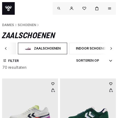
DAMES
SCHOENEN
ZAALSCHOENEN
OENEN
ZAALSCHOENEN
INDOOR SCHOENEN
 OP CATEGORY: SCHOENEN
GESELECTEERD MOMENTEEL GEFILTERD OP CATEGOR
FILTER OP PRODUCTTYPE
FILTER
70 resultaten
OU