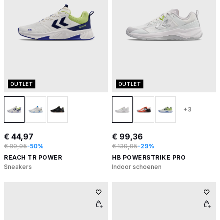
OUTLET
OUTLET
+3
€ 44,97
€ 99,36
€ 89,95
-50%
€ 139,95
-29%
REACH TR POWER
HB POWERSTRIKE PRO
Sneakers
Indoor schoenen