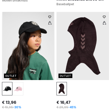
Wollen bivakmuts
Baseballpet
OUTLET
OUTLET
€ 13,96
€ 16,47
€ 19,95
-30%
€ 29,95
-45%