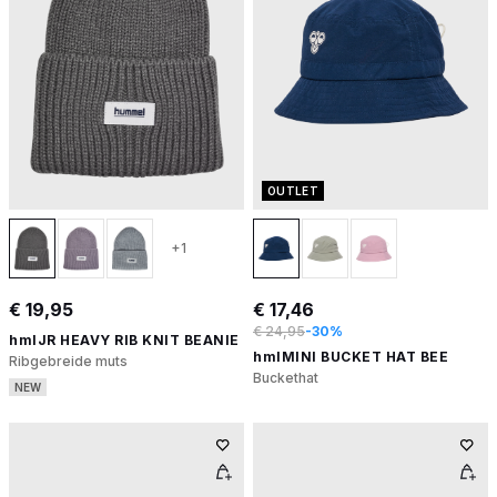
OUTLET
+1
€ 19,95
€ 17,46
€ 24,95
-30%
hmlJR HEAVY RIB KNIT BEANIE
hmlMINI BUCKET HAT BEE
Ribgebreide muts
Buckethat
NEW