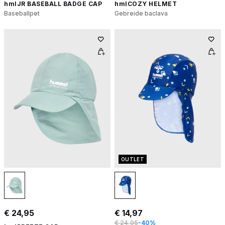
hmlJR BASEBALL BADGE CAP
hmlCOZY HELMET
Baseballpet
Gebreide baclava
OUTLET
€ 24,95
€ 14,97
€ 24,95
-40%