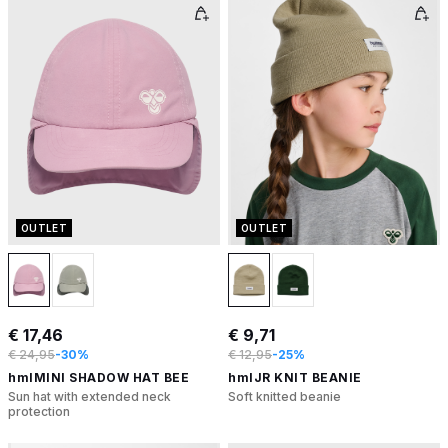
OUTLET
OUTLET
€ 17,46
€ 9,71
€ 24,95
-30%
€ 12,95
-25%
hmlMINI SHADOW HAT BEE
hmlJR KNIT BEANIE
Sun hat with extended neck
Soft knitted beanie
protection