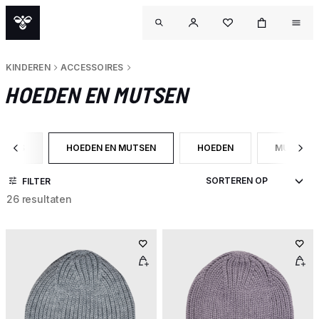
KINDEREN
ACCESSOIRES
HOEDEN EN MUTSEN
OIRES
HOEDEN EN MUTSEN
HOEDEN
MUTSEN
 CATEGORY: ACCESSOIRES
GESELECTEERD MOMENTEEL GEFILTERD OP CATEGOR
FILTER OP PRODUCTTYPE:
FILTER O
FILTER
26 resultaten
OUT