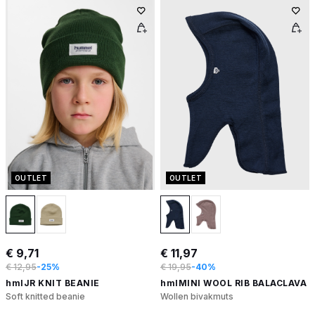
OUTLET
OUTLET
€ 9,71
€ 11,97
€ 12,95
-25%
€ 19,95
-40%
hmlJR KNIT BEANIE
hmlMINI WOOL RIB BALACLAVA
Soft knitted beanie
Wollen bivakmuts