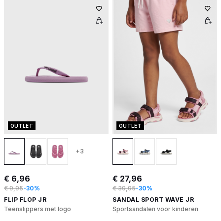
OUTLET
OUTLET
+3
€ 6,96
€ 27,96
€ 9,95
-30%
€ 39,95
-30%
FLIP FLOP JR
SANDAL SPORT WAVE JR
Teenslippers met logo
Sportsandalen voor kinderen