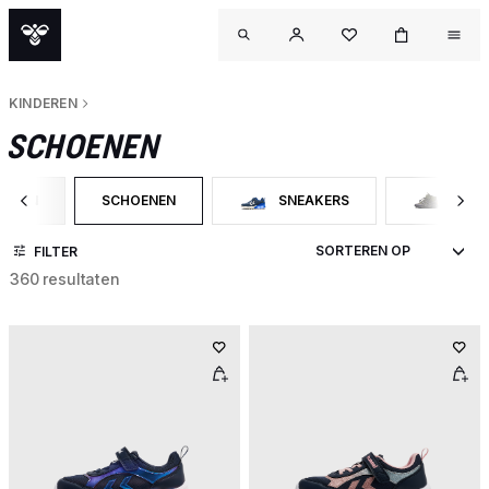
KINDEREN
SCHOENEN
DEREN
SCHOENEN
SNEAKERS
WINT
 OP CATEGORY: KINDEREN
GESELECTEERD MOMENTEEL GEFILTERD OP CATEGORY
FILTER OP CATEGORY: SNEAKERS
FILTER OP
FILTER
360 resultaten
OUT