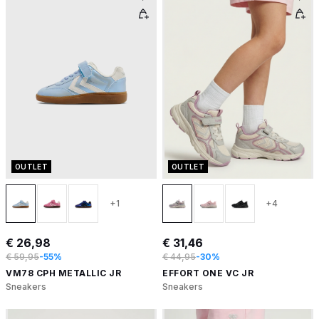
OUTLET
OUTLET
+1
+4
€ 26,98
€ 31,46
€ 59,95
-55%
€ 44,95
-30%
VM78 CPH METALLIC JR
EFFORT ONE VC JR
Sneakers
Sneakers