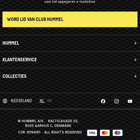
naar het opgegeven e-mailadres.
WORD LID VAN CLUB HUMMEL
HUMMEL
KLANTENSERVICE
COLLECTIES
NEDERLAND
NL
EN
© HUMMEL A/S · BALTICAGADE 20,
8000 AARHUS C, DENMARK
CVR: 81198411
· ALL RIGHTS RESERVED