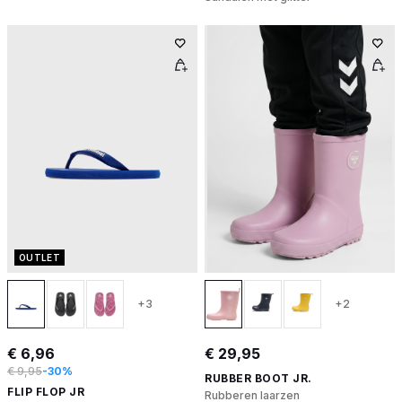
OUTLET
+3
+2
€ 6,96
€ 29,95
€ 9,95
-30%
RUBBER BOOT JR.
FLIP FLOP JR
Rubberen laarzen