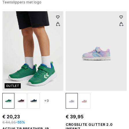
Teenslippers met logo
OUTLET
+9
€ 20,23
€ 39,95
€ 44,95
-55%
CROSSLITE GLITTER 2.0
ACTUS TR BREATHER JR
INFANT