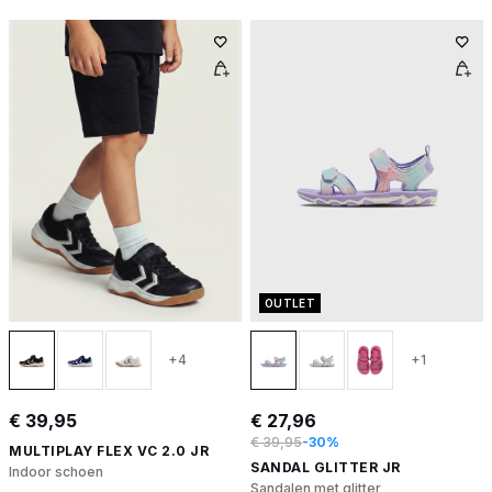
OUTLET
+4
+1
€ 39,95
€ 27,96
€ 39,95
-30%
MULTIPLAY FLEX VC 2.0 JR
SANDAL GLITTER JR
Indoor schoen
Sandalen met glitter