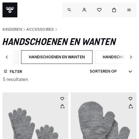
KINDEREN
ACCESSOIRES
HANDSCHOENEN EN WANTEN
OIRES
HANDSCHOENEN EN WANTEN
HANDSCHOENEN
 CATEGORY: ACCESSOIRES
GESELECTEERD MOMENTEEL GEFILTERD OP CATEG
FILTER OP PRODU
FILTER
5 resultaten