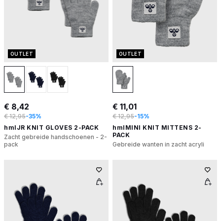
OUTLET
OUTLET
€ 8,42
€ 11,01
€ 12,95
-35%
€ 12,95
-15%
hmlJR KNIT GLOVES 2-PACK
hmlMINI KNIT MITTENS 2-
PACK
Zacht gebreide handschoenen - 2-
pack
Gebreide wanten in zacht acryli