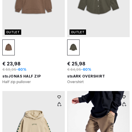
OUTLET
OUTLET
€ 23,98
€ 25,98
€ 59,95
-60%
€ 64,95
-60%
stsJONAS HALF ZIP
stsARK OVERSHIRT
Half zip pullover
Overshirt