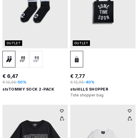
OUTLET
OUTLET
€ 6,47
€ 7,77
€ 12,95
-50%
€ 12,95
-40%
stsTOMMY SOCK 2-PACK
stsHILLS SHOPPER
Tote shopper bag