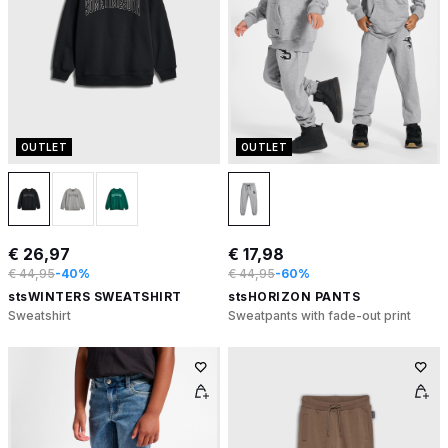
OUTLET
OUTLET
€ 26,97
€ 17,98
€ 44,95
-40%
€ 44,95
-60%
stsWINTERS SWEATSHIRT
stsHORIZON PANTS
Sweatshirt
Sweatpants with fade-out print