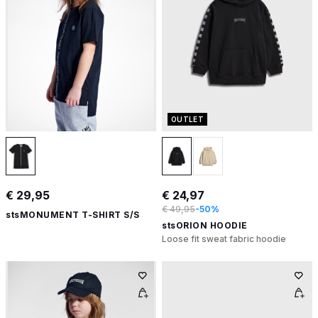
OUTLET
€ 29,95
€ 24,97
€ 49,95
-50%
stsMONUMENT T-SHIRT S/S
stsORION HOODIE
Loose fit sweat fabric hoodie