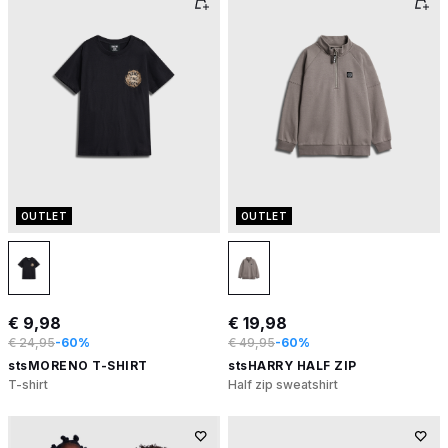
OUTLET
OUTLET
€ 9,98
€ 19,98
€ 24,95
-60%
€ 49,95
-60%
stsMORENO T-SHIRT
stsHARRY HALF ZIP
T-shirt
Half zip sweatshirt