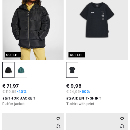
OUTLET
OUTLET
€ 71,97
€ 9,98
€ 119,95
-40%
€ 24,95
-60%
stsTHOR JACKET
stsAIDEN T-SHIRT
Puffer jacket
T-shirt with print