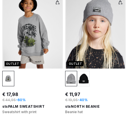
OUTLET
OUTLET
€ 17,98
€ 11,97
€ 44,95
-60%
€ 19,95
-40%
stsPALM SWEATSHIRT
stsNORTH BEANIE
Sweatshirt with print
Beanie hat