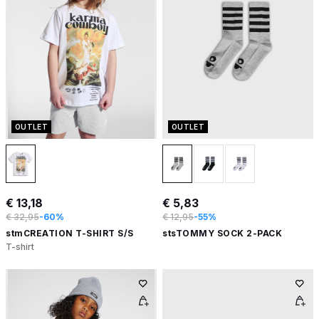
OUTLET
OUTLET
€ 13,18
€ 5,83
€ 32,95
-60%
€ 12,95
-55%
stmCREATION T-SHIRT S/S
stsTOMMY SOCK 2-PACK
T-shirt