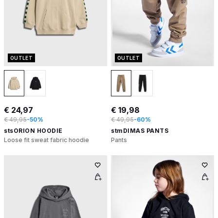
OUTLET
OUTLET
€ 24,97
€ 19,98
€ 49,95
-50%
€ 49,95
-60%
stsORION HOODIE
stmDIMAS PANTS
Loose fit sweat fabric hoodie
Pants