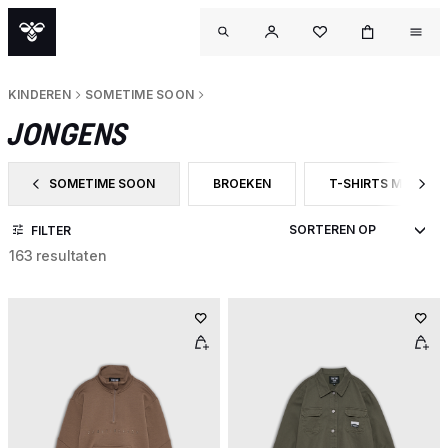
KINDEREN
SOMETIME SOON
JONGENS
SOMETIME SOON
BROEKEN
T-SHIRTS MET KO
FILTER OP CATEGORY: SOMETIME SOON
FILTER OP PRODUCTTYPE: BROEKEN
FILTER OP PRODU
FILTER
163 resultaten
OUT