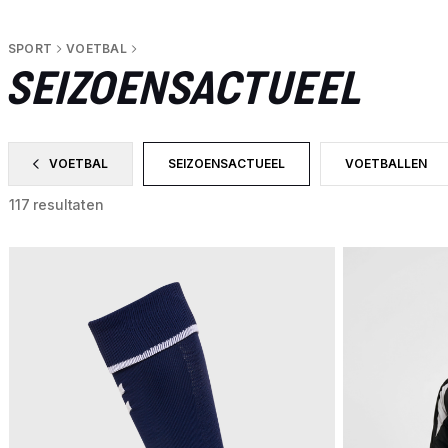
SPORT
VOETBAL
SEIZOENSACTUEEL
VOETBAL
SEIZOENSACTUEEL
VOETBALLEN
FILTER OP CATEGORY: VOETBAL
GESELECTEERD MOMENTEEL GEFILTER
FILTER OP PRO
117 resultaten