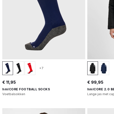
+7
€ 11,95
€ 99,95
hmlCORE FOOTBALL SOCKS
hmlCORE 2.0 
Voetbalsokken
Lange jas met ca