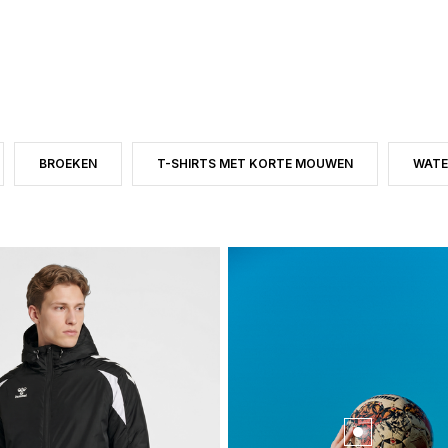
BROEKEN
T-SHIRTS MET KORTE MOUWEN
WATE
D OP CATEGORY: SEIZOENSACTUEEL
DUCTTYPE: VOETBALLEN
FILTER OP PRODUCTTYPE: BROEKEN
FILTER OP PRODUCTTYPE: T-SHIRTS MET KO
FILT