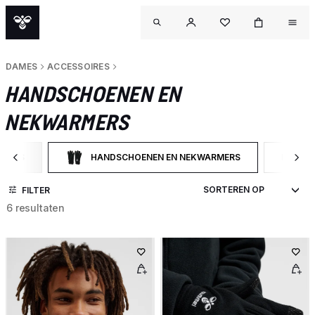
DAMES
ACCESSOIRES
HANDSCHOENEN EN
NEKWARMERS
OIRES
HANDSCHOENEN EN NEKWARMERS
NEKWA
 CATEGORY: ACCESSOIRES
GESELECTEERD MOMENTEEL GEFILTERD OP CATE
FILTER
FILTER
6 resultaten