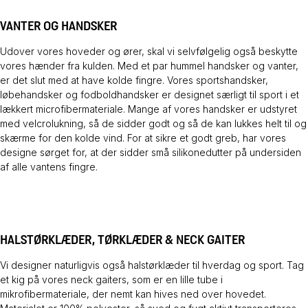
VANTER OG HANDSKER
Udover vores hoveder og ører, skal vi selvfølgelig også beskytte
vores hænder fra kulden. Med et par hummel handsker og vanter,
er det slut med at have kolde fingre. Vores sportshandsker,
løbehandsker og fodboldhandsker er designet særligt til sport i et
lækkert microfibermateriale. Mange af vores handsker er udstyret
med velcrolukning, så de sidder godt og så de kan lukkes helt til og
skærme for den kolde vind. For at sikre et godt greb, har vores
designe sørget for, at der sidder små silikonedutter på undersiden
af alle vantens fingre.
HALSTØRKLÆDER, TØRKLÆDER & NECK GAITER
Vi designer naturligvis også halstørklæder til hverdag og sport. Tag
et kig på vores neck gaiters, som er en lille tube i
mikrofibermateriale, der nemt kan hives ned over hovedet.