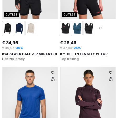
OUTLET
OUTLET
+1
€ 34,96
€ 28,46
€ 49,95
-30%
€ 37,95
-25%
nwlPOWER HALF ZIP MIDLAYER
hmlHIIT INTENSITY W TOP
Half zip jersey
Top training