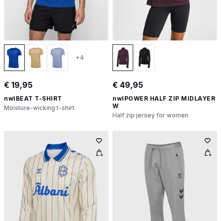
+4
€ 19,95
€ 49,95
nwlBEAT T-SHIRT
nwlPOWER HALF ZIP MIDLAYER
W
Moisture-wicking t-shirt
Half zip jersey for women