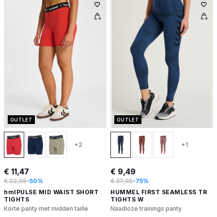
OUTLET
OUTLET
+2
+1
€ 11,47
€ 9,49
€ 22,95
-50%
€ 37,95
-75%
hmlPULSE MID WAIST SHORT
HUMMEL FIRST SEAMLESS TR
TIGHTS
TIGHTS W
Korte panty met midden taille
Naadloze trainings panty