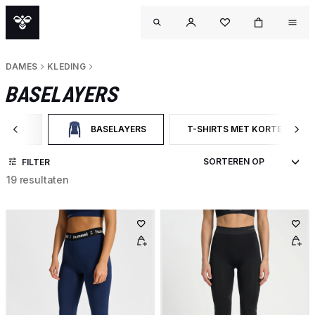
DAMES
KLEDING
BASELAYERS
EDING
BASELAYERS
T-SHIRTS MET KORTE MOUW
ER OP CATEGORY: KLEDING
GESELECTEERD MOMENTEEL GEFILTERD OP CATEGORY
FILTER OP PRODUCTTYPE: T
FILTER
19 resultaten
OU