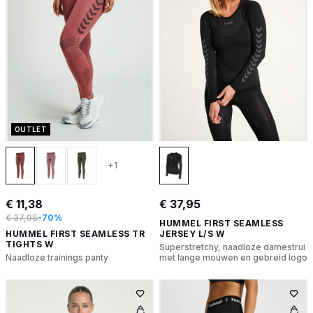
OUTLET
+1
€ 11,38
€ 37,95
€ 37,95
-70%
HUMMEL FIRST SEAMLESS
HUMMEL FIRST SEAMLESS TR
JERSEY L/S W
TIGHTS W
Superstretchy, naadloze damestrui
Naadloze trainings panty
met lange mouwen en gebreid logo