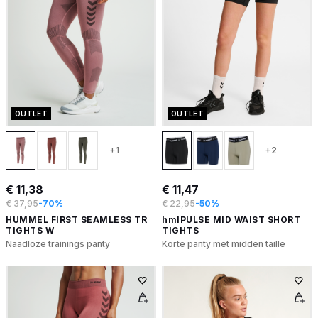
OUTLET
OUTLET
+1
+2
€ 11,38
€ 11,47
€ 37,95
-70%
€ 22,95
-50%
HUMMEL FIRST SEAMLESS TR
hmlPULSE MID WAIST SHORT
TIGHTS W
TIGHTS
Naadloze trainings panty
Korte panty met midden taille