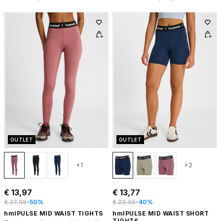
OUTLET
OUTLET
+1
+2
€ 13,97
€ 13,77
€ 27,95
-50%
€ 22,95
-40%
hmlPULSE MID WAIST TIGHTS
hmlPULSE MID WAIST SHORT
TIGHTS