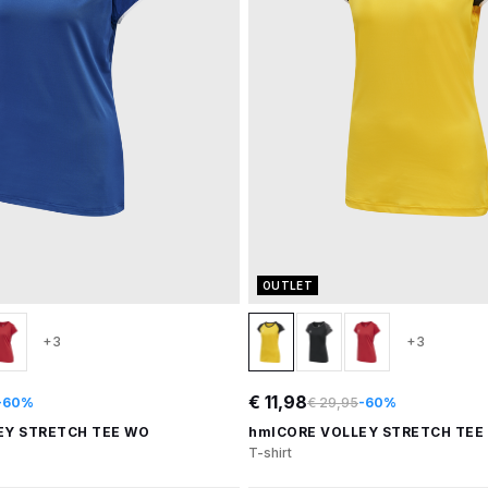
OUTLET
+3
+3
€ 11,98
-60%
€ 29,95
-60%
EY STRETCH TEE WO
hmlCORE VOLLEY STRETCH TEE
T-shirt