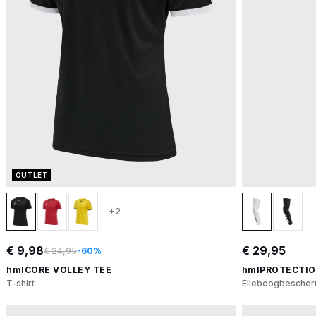
OUTLET
+2
€ 9,98
€ 29,95
€ 24,95
-60%
hmlCORE VOLLEY TEE
hmlPROTECTIO
T-shirt
Elleboogbesche