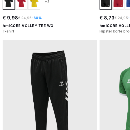
+3
€ 9,98
€ 8,73
€ 24,95
-60%
€ 24,95
hmlCORE VOLLEY TEE WO
hmlCORE VOLL
T-shirt
Hipster korte br