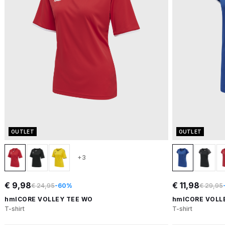
OUTLET
OUTLET
+3
€ 9,98
€ 11,98
€ 24,95
-60%
€ 29,95
hmlCORE VOLLEY TEE WO
hmlCORE VOLL
T-shirt
T-shirt