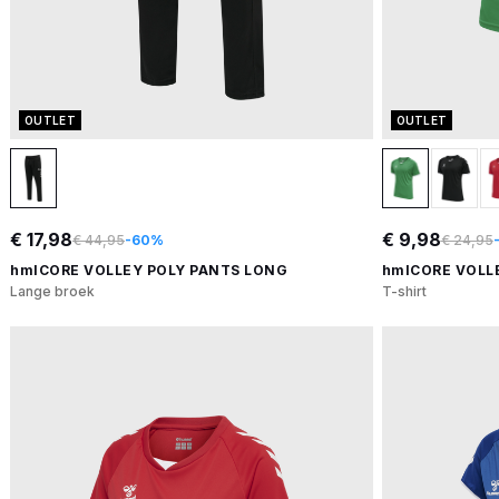
OUTLET
OUTLET
€ 17,98
€ 9,98
€ 44,95
-60%
€ 24,95
hmlCORE VOLLEY POLY PANTS LONG
hmlCORE VOLL
Lange broek
T-shirt