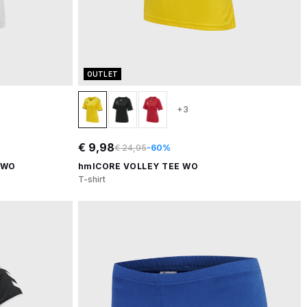
OUTLET
+3
€ 9,98
€ 24,95
-60%
 WO
hmlCORE VOLLEY TEE WO
T-shirt