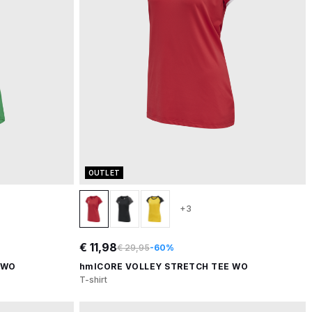
OUTLET
+3
€ 11,98
€ 29,95
-60%
 WO
hmlCORE VOLLEY STRETCH TEE WO
T-shirt