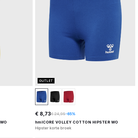
OUTLET
€ 8,73
€ 24,95
-65%
 WO
hmlCORE VOLLEY COTTON HIPSTER WO
Hipster korte broek