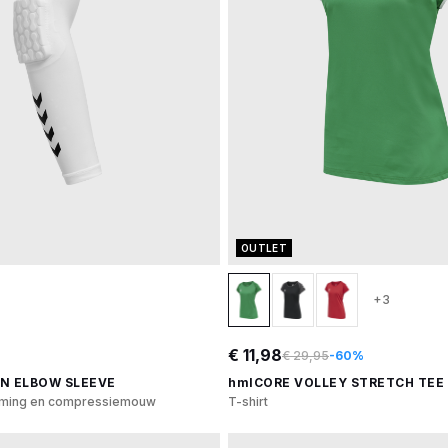
OUTLET
+3
€ 11,98
€ 29,95
-60%
N ELBOW SLEEVE
hmlCORE VOLLEY STRETCH TEE
rming en compressiemouw
T-shirt