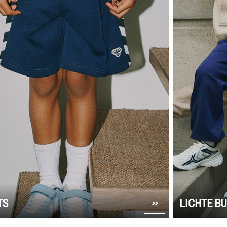
TS
LICHTE B