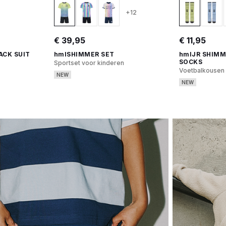
+12
€ 39,95
€ 11,95
ACK SUIT
hmlSHIMMER SET
hmlJR SHIMM
SOCKS
Sportset voor kinderen
Voetbalkousen
NEW
NEW