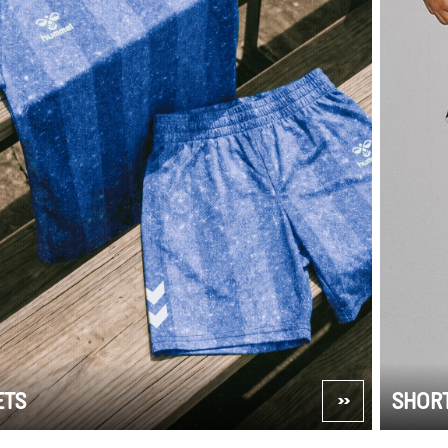
ETS
SHOR