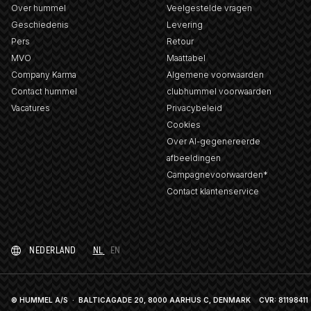
Over hummel
Veelgestelde vragen
Geschiedenis
Levering
Pers
Retour
MVO
Maattabel
Company Karma
Algemene voorwaarden
Contact hummel
clubhummel voorwaarden
Vacatures
Privacybeleid
Cookies
Over AI-gegenereerde
afbeeldingen
Campagnevoorwaarden*
Contact klantenservice
NEDERLAND
NL
EN
© HUMMEL A/S · BALTICAGADE 20, 8000 AARHUS C, DENMARK
CVR: 81198411