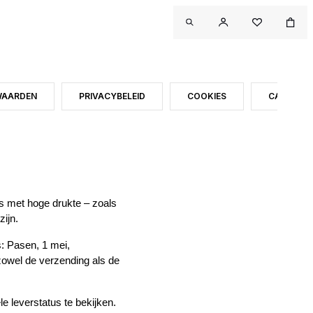
WAARDEN
PRIVACYBELEID
COOKIES
CAMPAGN
es met hoge drukte – zoals
zijn.
s: Pasen, 1 mei,
zowel de verzending als de
le leverstatus te bekijken.