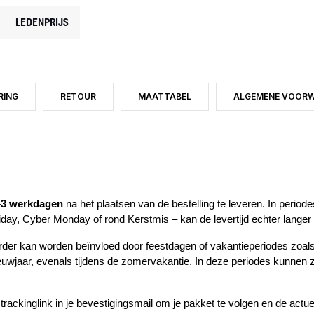
LEDENPRIJS
RING
RETOUR
MAATTABEL
ALGEMENE VOOR
–3 werkdagen
na het plaatsen van de bestelling te leveren. In period
iday, Cyber Monday of rond Kerstmis – kan de levertijd echter langer 
erder kan worden beïnvloed door feestdagen of vakantieperiodes zoal
uwjaar, evenals tijdens de zomervakantie. In deze periodes kunnen 
e trackinglink in je bevestigingsmail om je pakket te volgen en de actue