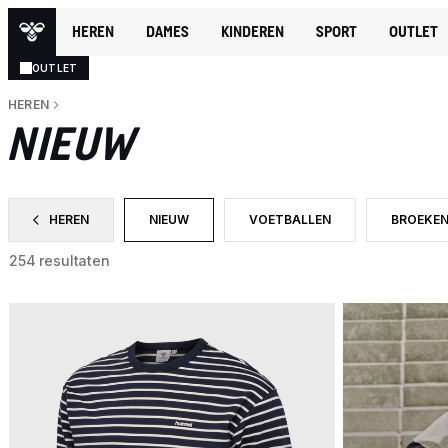
HEREN
DAMES
KINDEREN
SPORT
OUTLET
OUTLET
HEREN
NIEUW
HEREN
NIEUW
VOETBALLEN
BROEKE
FILTER OP CATEGORY: HEREN
GESELECTEERD MOMENTEEL GEFILTERD OP 
FILTER OP PRODUCTTYPE: VOE
FILTER 
254 resultaten