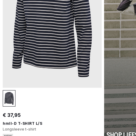
€ 37,95
hmlI-D T-SHIRT L/S
Longsleeve t-shirt
SHOP LIFE