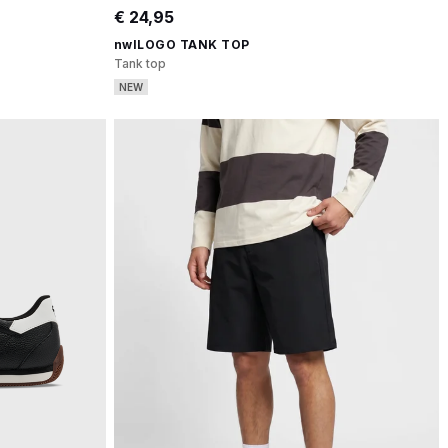
€ 24,95
nwlLOGO TANK TOP
Tank top
NEW