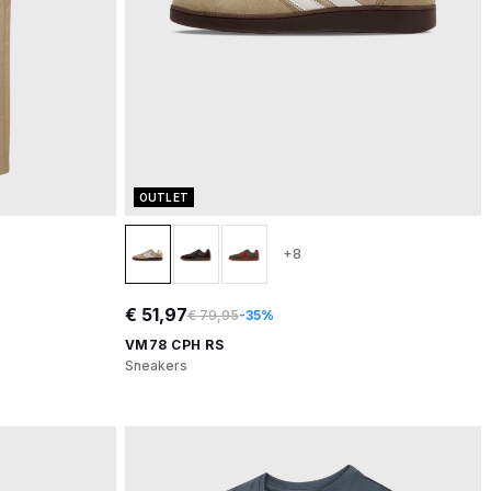
OUTLET
+8
€ 51,97
€ 79,95
-35%
VM78 CPH RS
Sneakers