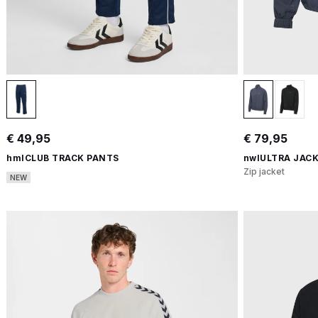
€ 49,95
€ 79,95
hmlCLUB TRACK PANTS
nwlULTRA JAC
Zip jacket
NEW