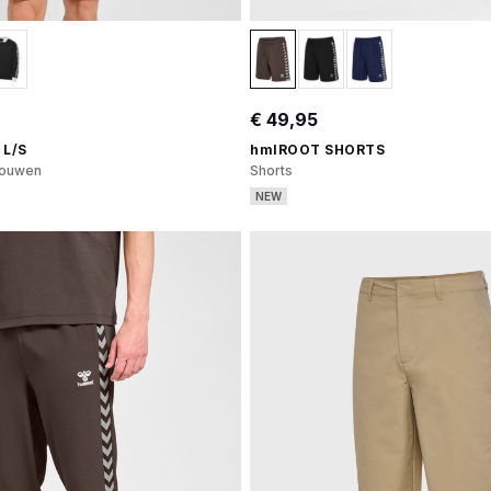
€ 49,95
 L/S
hmlROOT SHORTS
mouwen
Shorts
NEW