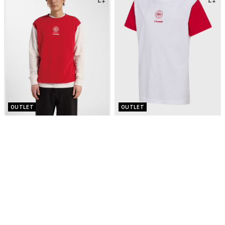
OUTLET
OUTLET
€ 34,96
€ 11,96
€ 49,95
-30%
€ 15,95
-25%
DBU 26 FAN RED-WHITE CREW
DBU 26 FAN RED-WHITE TEE SS
NECK
KIDS
Dbu fan sweatshirt
T-shirt voor kinderen