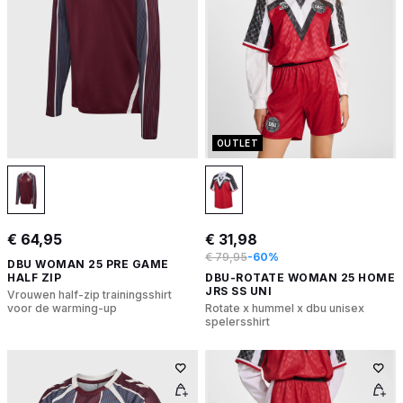
OUTLET
€ 64,95
€ 31,98
€ 79,95
-60%
DBU WOMAN 25 PRE GAME
HALF ZIP
DBU-ROTATE WOMAN 25 HOME
JRS SS UNI
Vrouwen half-zip trainingsshirt
voor de warming-up
Rotate x hummel x dbu unisex
spelersshirt