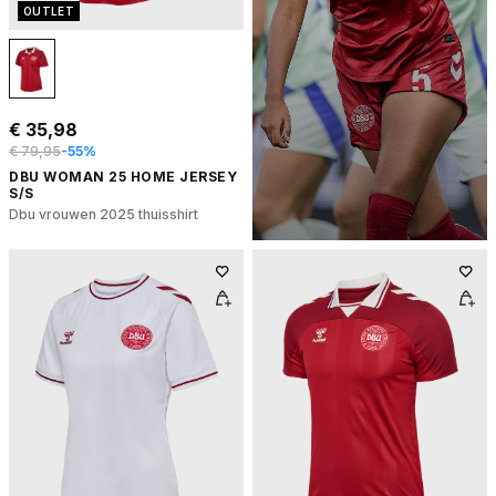
OUTLET
€ 35,98
€ 79,95
-55%
DBU WOMAN 25 HOME JERSEY
S/S
Dbu vrouwen 2025 thuisshirt