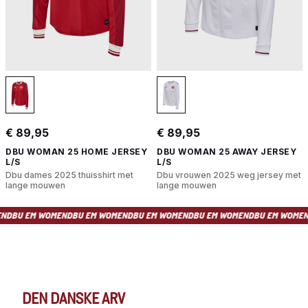
€ 89,95
€ 89,95
DBU WOMAN 25 HOME JERSEY
DBU WOMAN 25 AWAY JERSEY
L/S
L/S
Dbu dames 2025 thuisshirt met
Dbu vrouwen 2025 weg jersey met
lange mouwen
lange mouwen
 EM WOMEN
DBU EM WOMEN
DBU EM WOMEN
DBU EM WOMEN
DBU EM WOMEN
DBU 
DEN DANSKE ARV