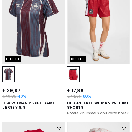
OUTLET
OUTLET
€ 29,97
€ 17,98
€ 49,95
-40%
€ 44,95
-60%
DBU WOMAN 25 PRE GAME
DBU-ROTATE WOMAN 25 HOME
JERSEY S/S
SHORTS
Rotate x hummel x dbu korte broek