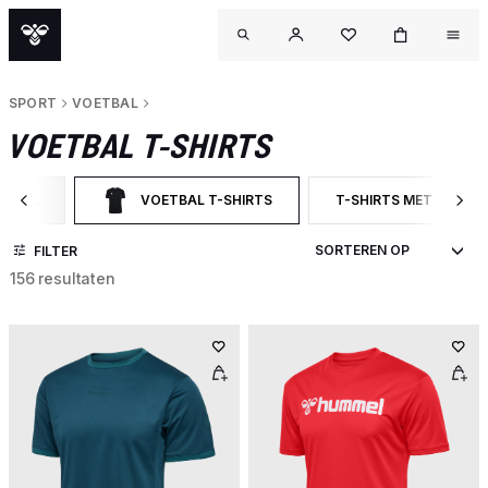
SPORT
VOETBAL
VOETBAL T-SHIRTS
ETBAL
VOETBAL T-SHIRTS
T-SHIRTS MET KORT
R OP CATEGORY: VOETBAL
GESELECTEERD MOMENTEEL GEFILTERD OP CATEGOR
FILTER OP PRODUCTT
FILTER
156 resultaten