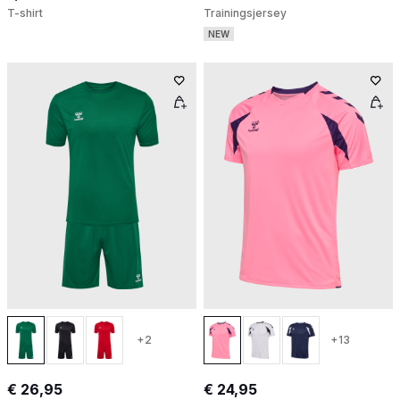
T-shirt
Trainingsjersey
NEW
+2
+13
€ 26,95
€ 24,95