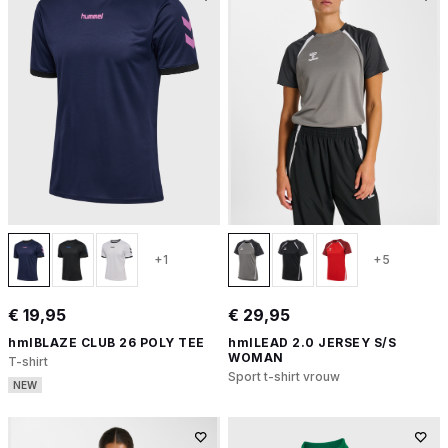
+1
+5
€ 19,95
€ 29,95
hmlBLAZE CLUB 26 POLY TEE
hmlLEAD 2.0 JERSEY S/S
WOMAN
T-shirt
Sport t-shirt vrouw
NEW