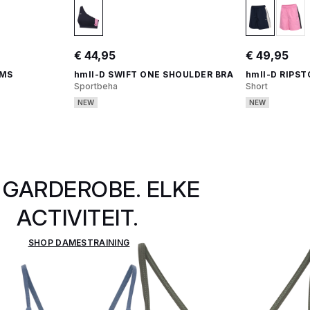
€ 44,95
€ 49,95
 MS
hmlI-D SWIFT ONE SHOULDER BRA
hmlI-D RIPS
Sportbeha
Short
NEW
NEW
 GARDEROBE. ELKE
ACTIVITEIT.
SHOP DAMESTRAINING