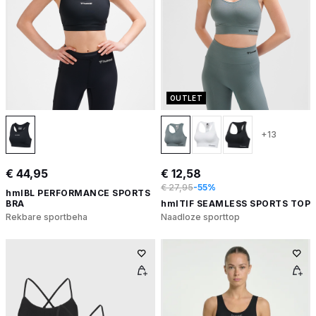
OUTLET
+13
€ 44,95
€ 12,58
€ 27,95
-55%
hmlBL PERFORMANCE SPORTS
BRA
hmlTIF SEAMLESS SPORTS TOP
Rekbare sportbeha
Naadloze sporttop