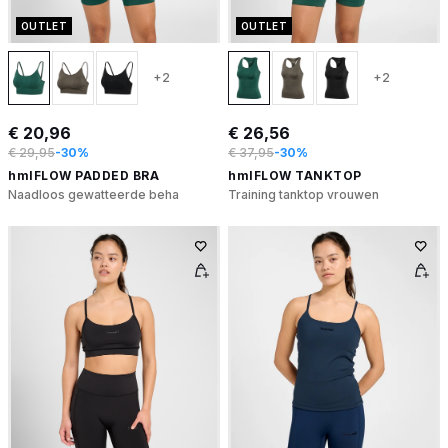
OUTLET
OUTLET
+2
+2
€ 20,96
€ 26,56
€ 29,95
-30%
€ 37,95
-30%
hmlFLOW PADDED BRA
hmlFLOW TANKTOP
Naadloos gewatteerde beha
Training tanktop vrouwen