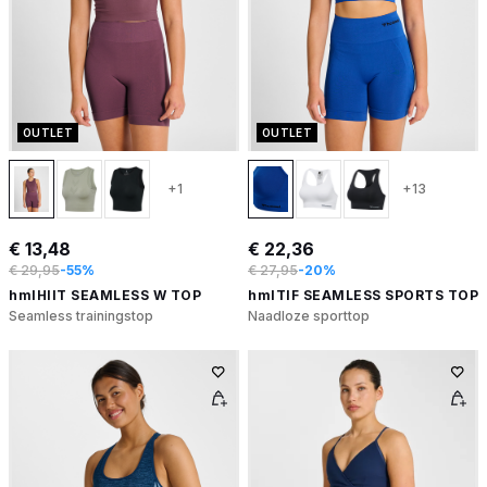
OUTLET
OUTLET
+1
+13
€ 13,48
€ 22,36
€ 29,95
-55%
€ 27,95
-20%
hmlHIIT SEAMLESS W TOP
hmlTIF SEAMLESS SPORTS TOP
Seamless trainingstop
Naadloze sporttop