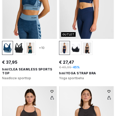
OUTLET
+10
€ 37,95
€ 27,47
€ 49,95
-45%
hmlCLEA SEAMLESS SPORTS
TOP
hmlYOGA STRAP BRA
Naadloze sporttop
Yoga sportbeha