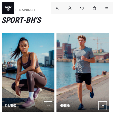
SPORT
TRAINING
SPORT-BH’S
DAMES
HEREN
OUTL