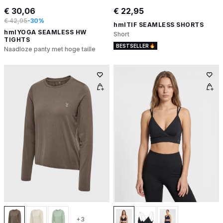
€ 30,06
€ 22,95
€ 42,95
-30%
hmlTIF SEAMLESS SHORTS
hmlYOGA SEAMLESS HW
Short
TIGHTS
BESTSELLER
Naadloze panty met hoge taille
+3