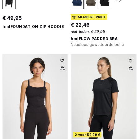
+2
€ 49,95
MEMBERS PRICE
€ 22,46
hmlFOUNDATION ZIP HOODIE
niet-leden:
€ 29,95
hmlFLOW PADDED BRA
Naadloos gewatteerde beha
2 voor 59,99 €