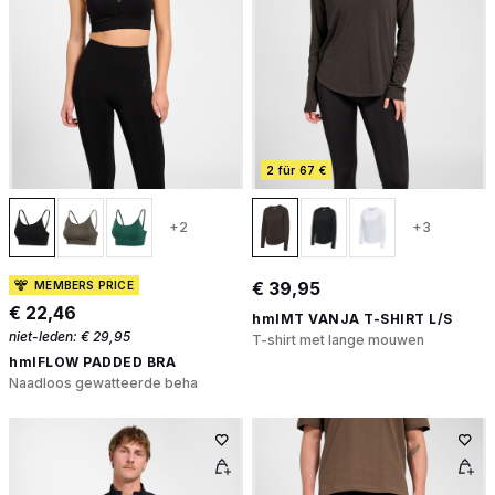
2 für 67 €
+2
+3
€ 39,95
MEMBERS PRICE
€ 22,46
hmlMT VANJA T-SHIRT L/S
niet-leden:
€ 29,95
T-shirt met lange mouwen
hmlFLOW PADDED BRA
Naadloos gewatteerde beha