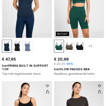
OUTLET
+2
€ 47,95
€ 20,96
€ 29,95
-30%
hmlPRIMA BUILT IN SUPPORT
TOP
hmlFLOW PADDED BRA
Top met ingebouwde steun
Naadloos gewatteerde beha