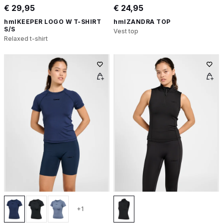
€ 29,95
€ 24,95
hmlKEEPER LOGO W T-SHIRT
hmlZANDRA TOP
S/S
Vest top
Relaxed t-shirt
+1