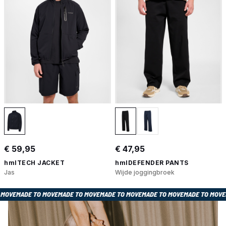
€ 59,95
€ 47,95
hmlTECH JACKET
hmlDEFENDER PANTS
Jas
Wijde joggingbroek
E TO MOVE
MADE TO MOVE
MADE TO MOVE
MADE TO MOVE
MADE TO MOVE
MADE TO 