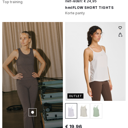
niet-leden:
€ 24,95
Top training
hmlFLOW SHORT TIGHTS
Korte panty
OUTLET
€ 19,96