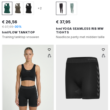
+2
€ 26,56
€ 37,95
€ 37,95
-30%
hmlYOGA SEAMLESS RIB MW
hmlFLOW TANKTOP
TIGHTS
Training tanktop vrouwen
Naadloze panty met midden taille