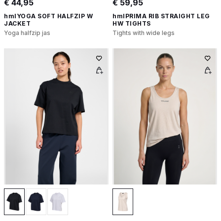
€ 44,95
€ 59,95
hmlYOGA SOFT HALFZIP W
hmlPRIMA RIB STRAIGHT LEG
JACKET
HW TIGHTS
Yoga halfzip jas
Tights with wide legs