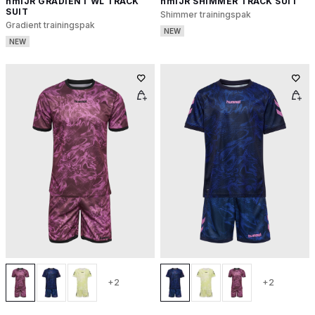
hmlJR GRADIENT WL TRACK
hmlJR SHIMMER TRACK SUIT
SUIT
Shimmer trainingspak
Gradient trainingspak
NEW
NEW
+2
+2