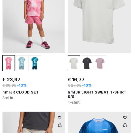
€ 23,97
€ 16,77
€ 39,95
-40%
€ 27,95
-40%
hmlJR CLOUD SET
hmlJR LIGHT SWEAT T-SHIRT
S/S
Stel in
T-shirt