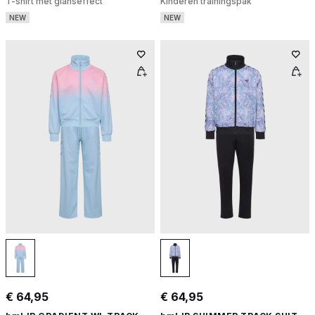
T-shirt met glanseffect
Kinderen trainingspak
NEW
NEW
€ 64,95
€ 64,95