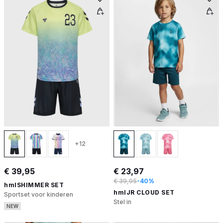
+12
€ 39,95
€ 23,97
€ 39,95
-40%
hmlSHIMMER SET
hmlJR CLOUD SET
Sportset voor kinderen
Stel in
NEW