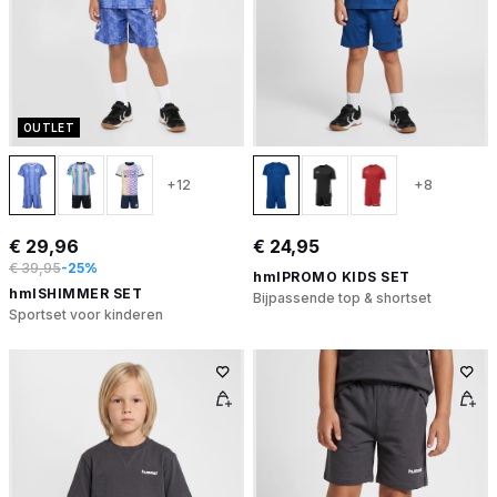
OUTLET
+12
+8
€ 29,96
€ 24,95
€ 39,95
-25%
hmlPROMO KIDS SET
hmlSHIMMER SET
Bijpassende top & shortset
Sportset voor kinderen