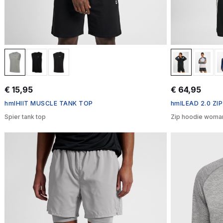
€ 15,95
€ 64,95
hmlHIIT MUSCLE TANK TOP
hmlLEAD 2.0 Z
Spier tank top
Zip hoodie woma