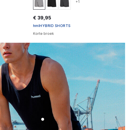
+1
€ 39,95
hmlHYBRID SHORTS
Korte broek