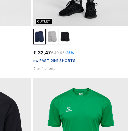
OUTLET
€ 32,47
€ 49,95
-35%
nwlFAST 2IN1 SHORTS
2-in-1 shorts