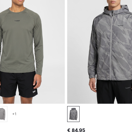
+1
€ 84,95