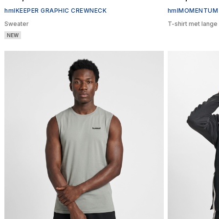
hmlKEEPER GRAPHIC CREWNECK
hmlMOMENTUM T
Sweater
T-shirt met lang
NEW