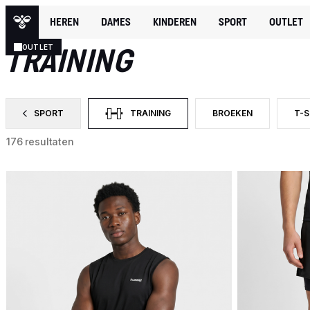
HEREN
DAMES
KINDEREN
SPORT
OUTLET
HEREN
SPORT
TRAINING
OUTLET
SPORT
TRAINING
BROEKEN
T-
FILTER OP CATEGORY: SPORT
GESELECTEERD MOMENTEEL GEFILTERD OP
FILTER OP PRODUCTTY
FIL
176 resultaten