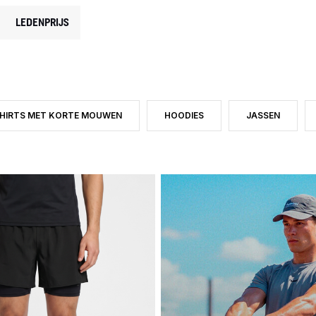
LEDENPRIJS
SHIRTS MET KORTE MOUWEN
HOODIES
JASSEN
 CATEGORY: TRAINING
PE: BROEKEN
TER OP PRODUCTTYPE: T-SHIRTS MET KORTE MOUWEN
FILTER OP PRODUCTTYPE: HOODIE
FILTER OP PRO