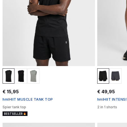
€ 15,95
€ 49,95
hmlHIIT MUSCLE TANK TOP
hmlHIIT INTENS
Spier tank top
2 in 1 shorts
BESTSELLER