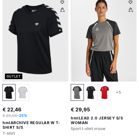
OUTLET
+5
€ 22,46
€ 29,95
€ 29,95
-25%
hmlLEAD 2.0 JERSEY S/S
hmlARCHIVE REGULAR W T-
WOMAN
SHIRT S/S
Sport t-shirt vrouw
T-shirt