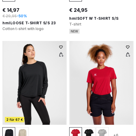
€ 14,97
€ 24,95
€ 29,95
-50%
hmlSOFT W T-SHIRT S/S
hmlLOOSE T-SHIRT S/S 23
T-shirt
Cotton t-shirt with logo
NEW
2 für 67 €
+6