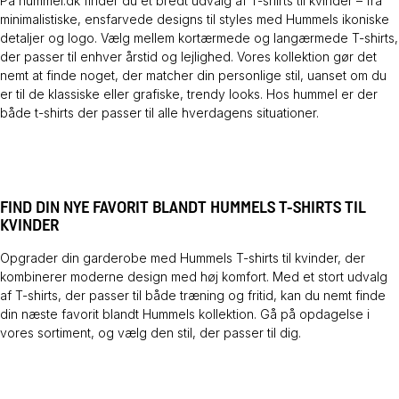
På hummel.dk finder du et bredt udvalg af T-shirts til kvinder – fra
minimalistiske, ensfarvede designs til styles med Hummels ikoniske
detaljer og logo. Vælg mellem kortærmede og langærmede T-shirts,
der passer til enhver årstid og lejlighed. Vores kollektion gør det
nemt at finde noget, der matcher din personlige stil, uanset om du
er til de klassiske eller grafiske, trendy looks. Hos hummel er der
både t-shirts der passer til alle hverdagens situationer.
FIND DIN NYE FAVORIT BLANDT HUMMELS T-SHIRTS TIL
KVINDER
Opgrader din garderobe med Hummels T-shirts til kvinder, der
kombinerer moderne design med høj komfort. Med et stort udvalg
af T-shirts, der passer til både træning og fritid, kan du nemt finde
din næste favorit blandt Hummels kollektion. Gå på opdagelse i
vores sortiment, og vælg den stil, der passer til dig.