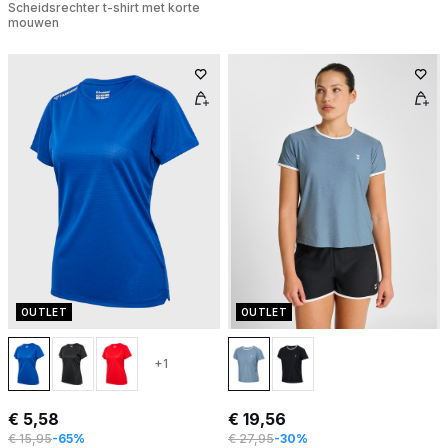
Scheidsrechter t-shirt met korte
mouwen
OUTLET
OUTLET
+1
€ 5,58
€ 19,56
€ 15,95
-65%
€ 27,95
-30%