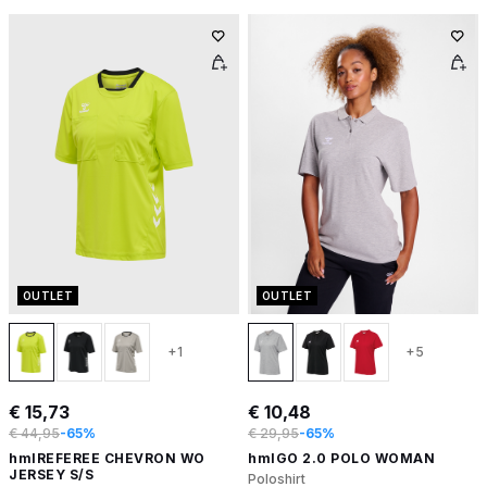
OUTLET
OUTLET
+1
+5
€ 15,73
€ 10,48
€ 44,95
-65%
€ 29,95
-65%
hmlREFEREE CHEVRON WO
hmlGO 2.0 POLO WOMAN
JERSEY S/S
Poloshirt