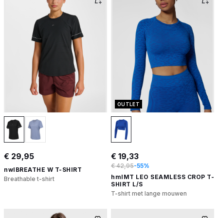
OUTLET
€ 29,95
€ 19,33
€ 42,95
-55%
nwlBREATHE W T-SHIRT
hmlMT LEO SEAMLESS CROP T-
Breathable t-shirt
SHIRT L/S
T-shirt met lange mouwen