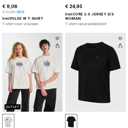
€ 9,06
€ 24,95
€ 12,95
-30%
hmlCORE 2.0 JERSEY S/S
hmlPULSE W T-SHIRT
WOMAN
T-shirt voor vrouwen
T-shirt van prestatiestof
OUTLET