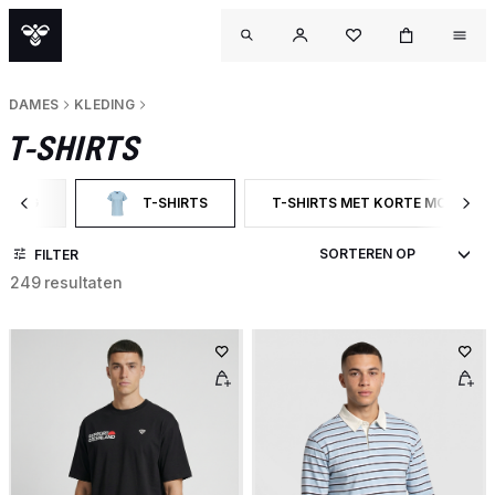
DAMES
KLEDING
T-SHIRTS
EDING
T-SHIRTS
T-SHIRTS MET KORTE MOUWEN
ER OP CATEGORY: KLEDING
GESELECTEERD MOMENTEEL GEFILTERD OP CATEGORY: 
FILTER OP PRODUCTTYPE: T-S
FILTER
249 resultaten