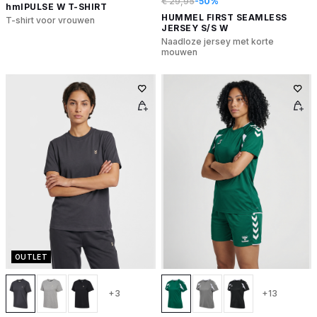
€ 29,95
-50%
hmlPULSE W T-SHIRT
HUMMEL FIRST SEAMLESS
T-shirt voor vrouwen
JERSEY S/S W
Naadloze jersey met korte
mouwen
OUTLET
+3
+13