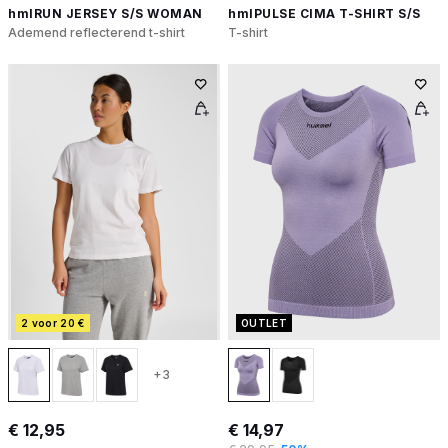
hmlRUN JERSEY S/S WOMAN
hmlPULSE CIMA T-SHIRT S/S
Ademend reflecterend t-shirt
T-shirt
2 voor 20 €
OUTLET
+3
€ 12,95
€ 14,97