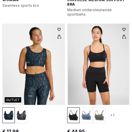
BRA
Seamless sports bra
Medium ondersteunende
sportbeha
OUTLET
+1
€ 17,98
€ 44,95