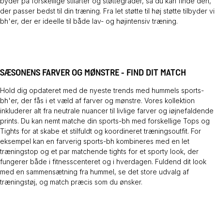
byder på forskellige stilarter og støttegrader, så du kan finde den,
der passer bedst til din træning. Fra let støtte til høj støtte tilbyder vi
bh'er, der er ideelle til både lav- og højintensiv træning.
SÆSONENS FARVER OG MØNSTRE - FIND DIT MATCH
Hold dig opdateret med de nyeste trends med hummels sports-
bh'er, der fås i et væld af farver og mønstre. Vores kollektion
inkluderer alt fra neutrale nuancer til livlige farver og iøjnefaldende
prints. Du kan nemt matche din sports-bh med forskellige
Tops
og
Tights
for at skabe et stilfuldt og koordineret træningsoutfit. For
eksempel kan en farverig sports-bh kombineres med en let
træningstop og et par matchende tights for et sporty look, der
fungerer både i fitnesscenteret og i hverdagen. Fuldend dit look
med en sammensætning fra hummel, se det store udvalg af
træningstøj, og match præcis som du ønsker.