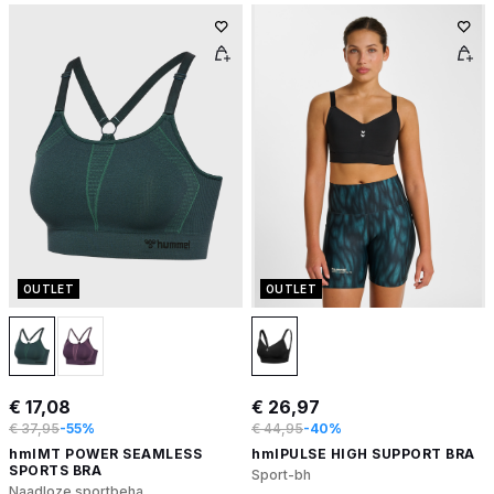
OUTLET
OUTLET
€ 17,08
€ 26,97
€ 37,95
-55%
€ 44,95
-40%
hmlMT POWER SEAMLESS
hmlPULSE HIGH SUPPORT BRA
SPORTS BRA
Sport-bh
Naadloze sportbeha