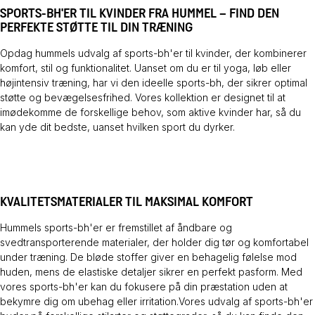
SPORTS-BH'ER TIL KVINDER FRA HUMMEL – FIND DEN
PERFEKTE STØTTE TIL DIN TRÆNING
Opdag hummels udvalg af sports-bh'er til kvinder, der kombinerer
komfort, stil og funktionalitet. Uanset om du er til yoga, løb eller
højintensiv træning, har vi den ideelle sports-bh, der sikrer optimal
støtte og bevægelsesfrihed. Vores kollektion er designet til at
imødekomme de forskellige behov, som aktive kvinder har, så du
kan yde dit bedste, uanset hvilken sport du dyrker.
KVALITETSMATERIALER TIL MAKSIMAL KOMFORT
Hummels sports-bh'er er fremstillet af åndbare og
svedtransporterende materialer, der holder dig tør og komfortabel
under træning. De bløde stoffer giver en behagelig følelse mod
huden, mens de elastiske detaljer sikrer en perfekt pasform. Med
vores sports-bh'er kan du fokusere på din præstation uden at
bekymre dig om ubehag eller irritation.Vores udvalg af sports-bh'er