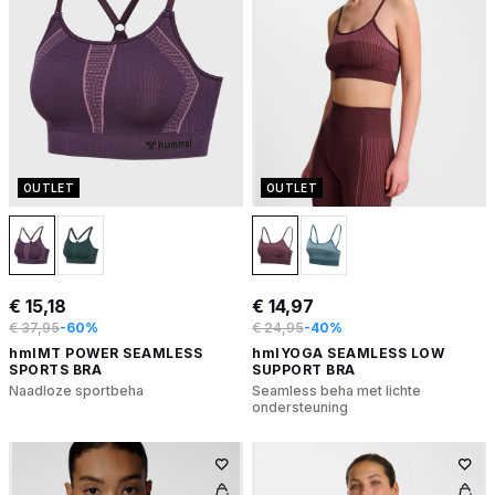
OUTLET
OUTLET
€ 15,18
€ 14,97
€ 37,95
-60%
€ 24,95
-40%
hmlMT POWER SEAMLESS
hmlYOGA SEAMLESS LOW
SPORTS BRA
SUPPORT BRA
Naadloze sportbeha
Seamless beha met lichte
ondersteuning