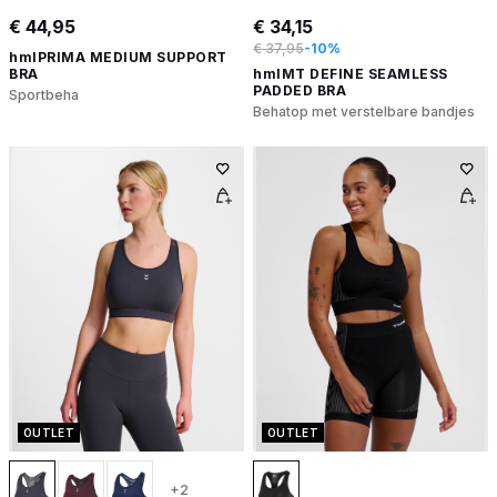
€ 44,95
€ 34,15
€ 37,95
-10%
hmlPRIMA MEDIUM SUPPORT
BRA
hmlMT DEFINE SEAMLESS
PADDED BRA
Sportbeha
Behatop met verstelbare bandjes
OUTLET
OUTLET
+2