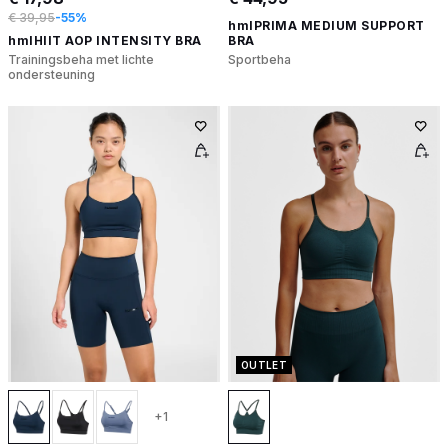
€ 39,95
-55%
hmlPRIMA MEDIUM SUPPORT
hmlHIIT AOP INTENSITY BRA
BRA
Trainingsbeha met lichte
Sportbeha
ondersteuning
OUTLET
+1