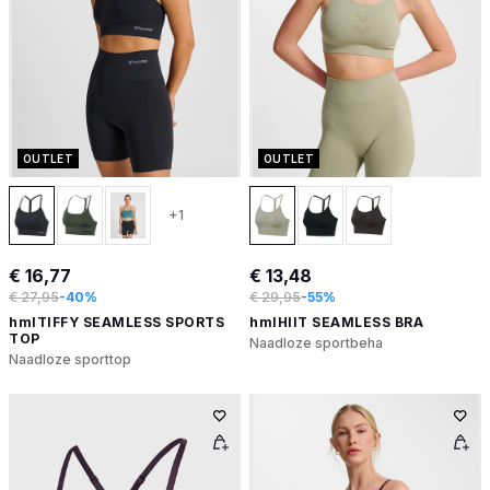
OUTLET
OUTLET
+1
€ 16,77
€ 13,48
€ 27,95
-40%
€ 29,95
-55%
hmlTIFFY SEAMLESS SPORTS
hmlHIIT SEAMLESS BRA
TOP
Naadloze sportbeha
Naadloze sporttop