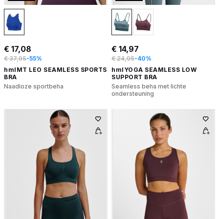
€ 17,08
€ 14,97
€ 37,95
-55%
€ 24,95
-40%
hmlMT LEO SEAMLESS SPORTS
hmlYOGA SEAMLESS LOW
BRA
SUPPORT BRA
Naadloze sportbeha
Seamless beha met lichte
ondersteuning