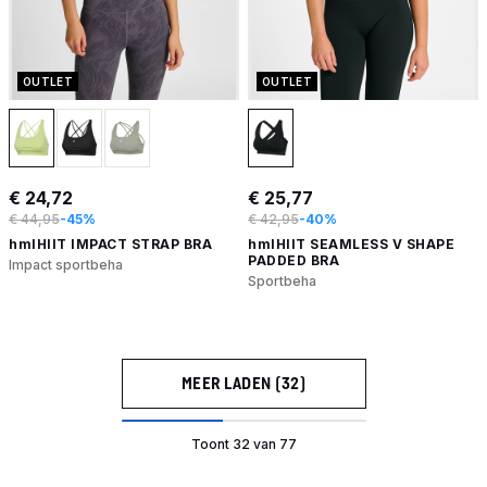
OUTLET
OUTLET
€ 24,72
€ 25,77
€ 44,95
-45%
€ 42,95
-40%
hmlHIIT IMPACT STRAP BRA
hmlHIIT SEAMLESS V SHAPE
PADDED BRA
Impact sportbeha
Sportbeha
MEER LADEN (32)
Toont 32 van 77