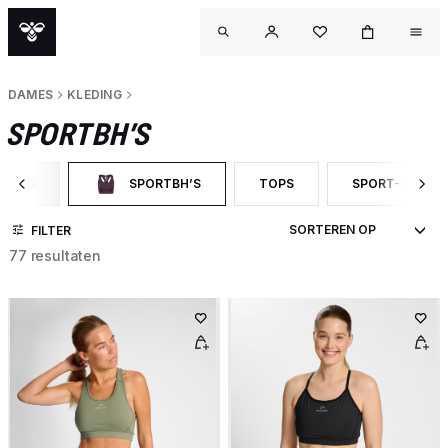
DAMES
KLEDING
SPORTBH’S
EDING
SPORTBH’S
TOPS
SPORT-BH’S
ER OP CATEGORY: KLEDING
GESELECTEERD MOMENTEEL GEFILTERD OP CATEGORY
FILTER OP PRODUCTTYPE: TO
FILTER OP PRO
FILTER
77 resultaten