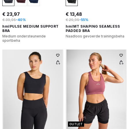
€ 23,97
€ 13,48
€ 39,95
-40%
€ 29,95
-55%
hmlPULSE MEDIUM SUPPORT
hmlMT SHAPING SEAMLESS
BRA
PADDED BRA
Medium ondersteunende
Naadloos gevoerde trainingsbeha
sportbeha
OUTLET