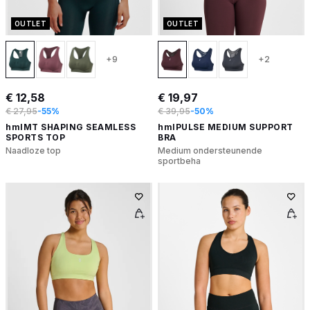
OUTLET
OUTLET
+9
+2
€ 12,58
€ 19,97
€ 27,95
-55%
€ 39,95
-50%
hmlMT SHAPING SEAMLESS
hmlPULSE MEDIUM SUPPORT
SPORTS TOP
BRA
Naadloze top
Medium ondersteunende
sportbeha