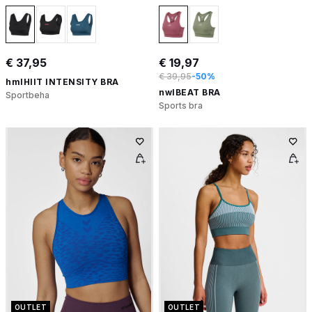
€ 37,95
€ 19,97
€ 39,95
-50%
hmlHIIT INTENSITY BRA
nwlBEAT BRA
Sportbeha
Sports bra
OUTLET
OUTLET