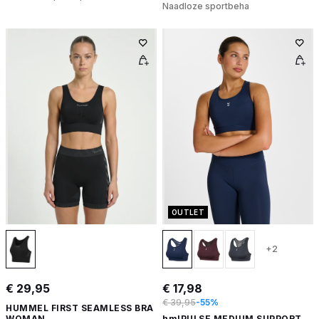
Naadloze sportbeha
OUTLET
+2
€ 29,95
€ 17,98
€ 39,95
-55%
HUMMEL FIRST SEAMLESS BRA
WOMAN
hmlPULSE MEDIUM SUPPORT