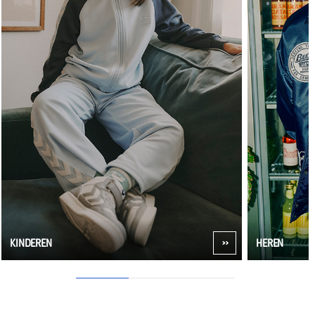
KINDEREN
HEREN
1
2
3