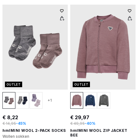
OUTLET
OUTLET
+1
€ 8,22
€ 29,97
€ 14,95
-45%
€ 49,95
-40%
hmlMINI WOOL 2-PACK SOCKS
hmlMINI WOOL ZIP JACKET
BEE
Wollen sokken