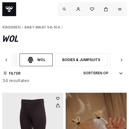
KINDEREN
BABY MAAT 56–104
WOL
6–104
WOL
BODIES & JUMPSUITS
BROEK
GORY: BABY MAAT 56–104
GESELECTEERD MOMENTEEL GEFILTERD OP CATEGORY: 
FILTER OP PRODUCTTYPE: BODIES & 
FILTE
FILTER
34 resultaten