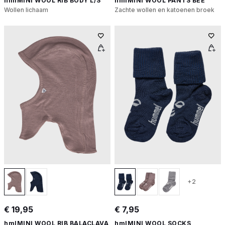
hmlMINI WOOL RIB BODY L/S
hmlMINI WOOL PANTS BEE
Wollen lichaam
Zachte wollen en katoenen broek
+2
€ 19,95
€ 7,95
hmlMINI WOOL RIB BALACLAVA
hmlMINI WOOL SOCKS