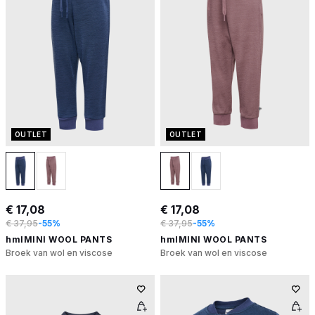
OUTLET
OUTLET
€ 17,08
€ 17,08
€ 37,95
-55%
€ 37,95
-55%
hmlMINI WOOL PANTS
hmlMINI WOOL PANTS
Broek van wol en viscose
Broek van wol en viscose