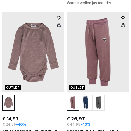
Warme wollen jas met rits
OUTLET
OUTLET
€ 14,97
€ 26,97
€ 24,95
-40%
€ 44,95
-40%