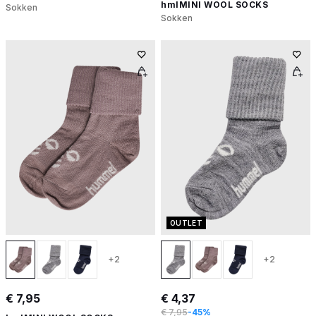
hmlMINI WOOL SOCKS
Sokken
Sokken
OUTLET
+2
+2
€ 7,95
€ 4,37
€ 7,95
-45%