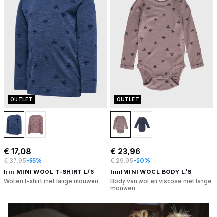
OUTLET
OUTLET
€ 17,08
€ 23,96
€ 37,95
-55%
€ 29,95
-20%
hmlMINI WOOL T-SHIRT L/S
hmlMINI WOOL BODY L/S
Wollen t-shirt met lange mouwen
Body van wol en viscose met lange
mouwen