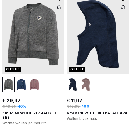
OUTLET
OUTLET
€ 29,97
€ 11,97
€ 49,95
-40%
€ 19,95
-40%
hmlMINI WOOL ZIP JACKET
hmlMINI WOOL RIB BALACLAVA
BEE
Wollen bivakmuts
Warme wollen jas met rits