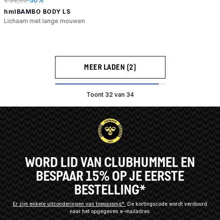
€ 34,95
-50%
hmlBAMBO BODY LS
Lichaam met lange mouwen
MEER LADEN (2)
Toont 32 van 34
WORD LID VAN CLUBHUMMEL EN
BESPAAR 15% OP JE EERSTE
BESTELLING*
Er zijn enkele uitzonderingen van toepassing*
De kortingscode wordt verstuurd
naar het opgegeven e-mailadres.