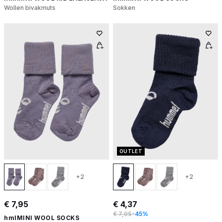
Wollen bivakmuts
Sokken
OUTLET
+2
+2
€ 7,95
€ 4,37
€ 7,95
-45%
hmlMINI WOOL SOCKS