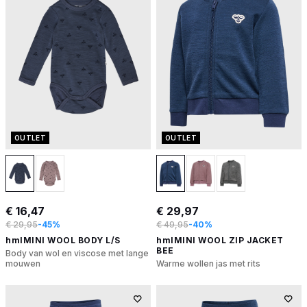
OUTLET
OUTLET
€ 16,47
€ 29,97
€ 29,95
-45%
€ 49,95
-40%
hmlMINI WOOL BODY L/S
hmlMINI WOOL ZIP JACKET
BEE
Body van wol en viscose met lange
mouwen
Warme wollen jas met rits