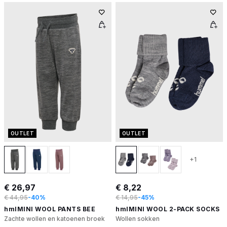
OUTLET
OUTLET
+1
€ 26,97
€ 8,22
€ 44,95
-40%
€ 14,95
-45%
hmlMINI WOOL PANTS BEE
hmlMINI WOOL 2-PACK SOCKS
Zachte wollen en katoenen broek
Wollen sokken