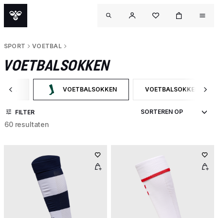
SPORT
VOETBAL
VOETBALSOKKEN
ETBAL
VOETBALSOKKEN
VOETBALSOKKEN
R OP CATEGORY: VOETBAL
GESELECTEERD MOMENTEEL GEFILTERD OP CATEGO
FILTER OP PRODUCTTY
FILTER
60 resultaten
OU