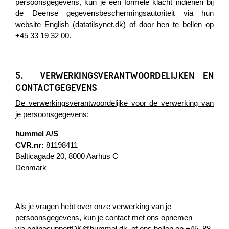
persoonsgegevens, kun je een formele klacht indienen bij
de Deense gegevensbeschermingsautoriteit via hun
website
English (datatilsynet.dk)
of door hen te bellen op
+45 33 19 32 00.
5. VERWERKINGSVERANTWOORDELIJKEN EN
CONTACTGEGEVENS
De verwerkingsverantwoordelijke voor de verwerking van
je persoonsgegevens:
hummel A/S
CVR.nr:
81198411
Balticagade 20, 8000 Aarhus C
Denmark
Als je vragen hebt over onze verwerking van je
persoonsgegevens, kun je contact met ons opnemen
via
onlinesupportDK@hummel.dk
of ons bellen op +45 88