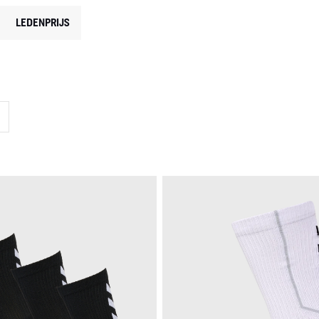
LEDENPRIJS
RD OP CATEGORY: HANDBALSOKKEN
UCTTYPE: SPORTSOKKEN