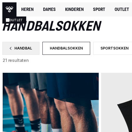
HEREN
DAMES
KINDEREN
SPORT
OUTLET
SPORT
HANDBAL
HANDBALSOKKEN
OUTLET
HANDBAL
HANDBALSOKKEN
SPORTSOKKEN
FILTER OP CATEGORY: HANDBAL
GESELECTEERD MOMENTEEL GEFILTE
FILTER OP PROD
21 resultaten