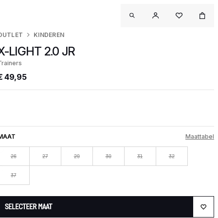
OUTLET
KINDEREN
X-LIGHT 2.0 JR
Trainers
€ 49,95
MAAT
Maattabel
26
27
29
30
31
32
37
SELECTEER MAAT