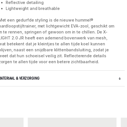
Reflective detailing
Lightweight and breathable
Met een gedurfde styling is de nieuwe hummel®
5 / 7
hardloopstijltrainer, met lichtgewicht EVA-zool, geschikt om
in te rennen, springen of gewoon om in te chillen. De X-
LIGHT 2.0 JR heeft een ademend bovenwerk van mesh,
wat betekent dat je kleintjes te allen tijde koel kunnen
blijven, naast een snijdbare klittenbandsluiting, zodat je
weet dat hun schoeisel veilig zit. Reflecterende details
zorgen te allen tijde voor een betere zichtbaarheid.
MATERIAAL & VERZORGING