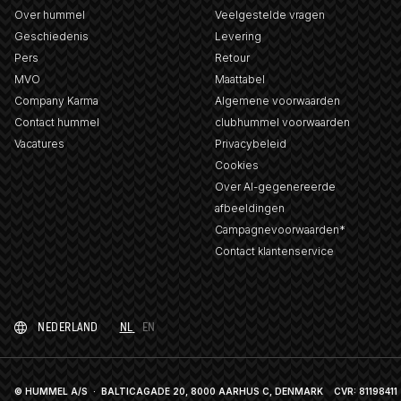
Over hummel
Veelgestelde vragen
Geschiedenis
Levering
Pers
Retour
MVO
Maattabel
Company Karma
Algemene voorwaarden
Contact hummel
clubhummel voorwaarden
Vacatures
Privacybeleid
Cookies
Over AI-gegenereerde
afbeeldingen
Campagnevoorwaarden*
Contact klantenservice
NEDERLAND
NL
EN
© HUMMEL A/S · BALTICAGADE 20, 8000 AARHUS C, DENMARK
CVR: 81198411