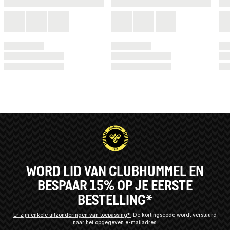
WORD LID VAN CLUBHUMMEL EN
BESPAAR 15% OP JE EERSTE
BESTELLING*
Er zijn enkele uitzonderingen van toepassing*
De kortingscode wordt verstuurd
naar het opgegeven e-mailadres.