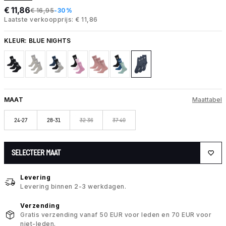
€ 11,86
€ 16,95
-30%
Laatste verkoopprijs: € 11,86
KLEUR:
BLUE NIGHTS
MAAT
Maattabel
24-27
28-31
32-36
37-40
SELECTEER MAAT
Levering
Levering binnen 2-3 werkdagen.
Verzending
Gratis verzending vanaf 50 EUR voor leden en 70 EUR voor
niet-leden.