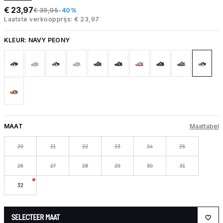
€ 23,97
€ 39,95
-40%
Laatste verkoopprijs: € 23,97
KLEUR:
NAVY PEONY
MAAT
Maattabel
20
21
22
23
24
25
26
27
28
29
30
31
32
SELECTEER MAAT