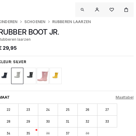
KINDEREN
SCHOENEN
RUBBEREN LAARZEN
RUBBER BOOT JR.
Rubberen laarzen
€ 29,95
KLEUR:
SILVER
MAAT
Maattabel
22
23
24
25
26
27
28
29
30
31
32
33
34
35
36
37
38