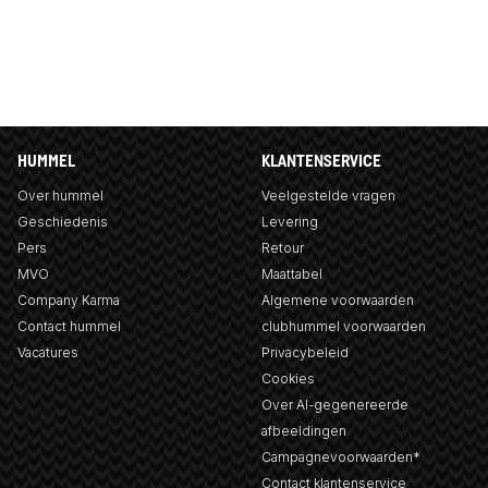
HUMMEL
KLANTENSERVICE
Over hummel
Veelgestelde vragen
Geschiedenis
Levering
Pers
Retour
MVO
Maattabel
Company Karma
Algemene voorwaarden
Contact hummel
clubhummel voorwaarden
Vacatures
Privacybeleid
Cookies
Over AI-gegenereerde
afbeeldingen
Campagnevoorwaarden*
Contact klantenservice