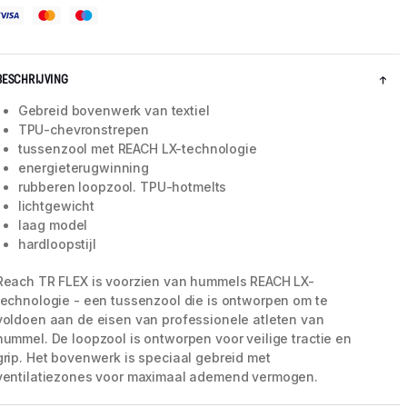
BESCHRIJVING
Gebreid bovenwerk van textiel
TPU-chevronstrepen
tussenzool met REACH LX-technologie
energieterugwinning
rubberen loopzool. TPU-hotmelts
lichtgewicht
laag model
hardloopstijl
Reach TR FLEX is voorzien van hummels REACH LX-
5 / 8
technologie - een tussenzool die is ontworpen om te
voldoen aan de eisen van professionele atleten van
hummel. De loopzool is ontworpen voor veilige tractie en
grip. Het bovenwerk is speciaal gebreid met
ventilatiezones voor maximaal ademend vermogen.