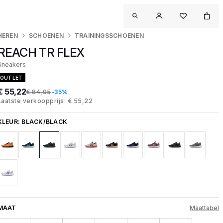
HEREN
SCHOENEN
TRAININGSSCHOENEN
REACH TR FLEX
Sneakers
OUTLET
€ 55,22
€ 84,95
-35%
Laatste verkoopprijs: € 55,22
KLEUR:
BLACK/BLACK
MAAT
Maattabel