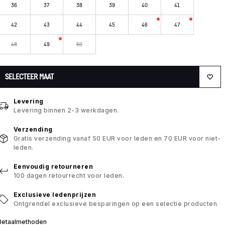
36
37
38
39
40
41
42
43
44
45
46
47
48
49
50
SELECTEER MAAT
Levering
Levering binnen 2-3 werkdagen.
Verzending
Gratis verzending vanaf 50 EUR voor leden en 70 EUR voor niet-
leden.
Eenvoudig retourneren
100 dagen retourrecht voor leden.
Exclusieve ledenprijzen
Ontgrendel exclusieve besparingen op een selectie producten.
Betaalmethoden