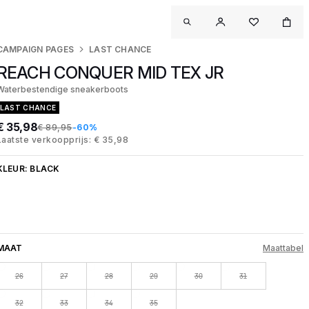
CAMPAIGN PAGES
LAST CHANCE
REACH CONQUER MID TEX JR
Waterbestendige sneakerboots
LAST CHANCE
€ 35,98
€ 89,95
-60%
Laatste verkoopprijs: € 35,98
KLEUR:
BLACK
MAAT
Maattabel
26
27
28
29
30
31
32
33
34
35