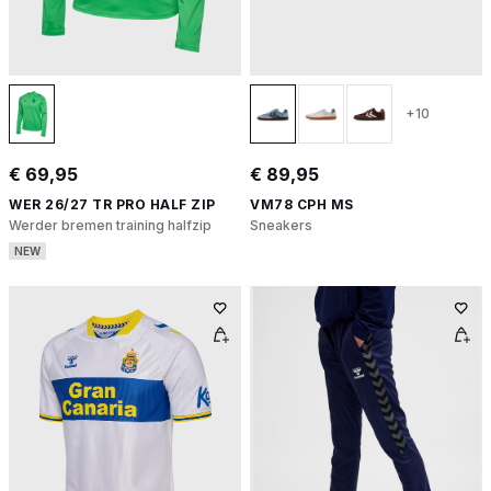
+10
€ 69,95
€ 89,95
WER 26/27 TR PRO HALF ZIP
VM78 CPH MS
Werder bremen training halfzip
Sneakers
NEW