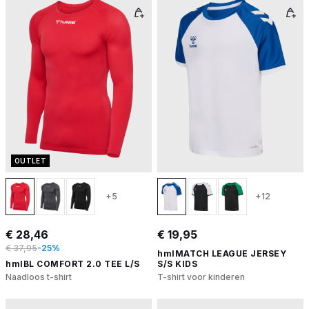
OUTLET
+5
+12
€ 28,46
€ 19,95
€ 37,95
-25%
hmlMATCH LEAGUE JERSEY
hmlBL COMFORT 2.0 TEE L/S
S/S KIDS
Naadloos t-shirt
T-shirt voor kinderen