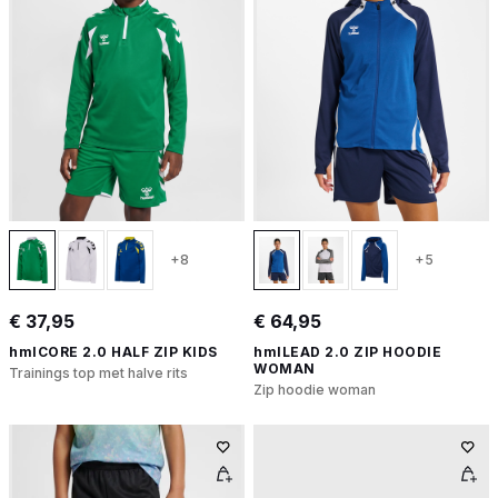
+8
+5
€ 37,95
€ 64,95
hmlCORE 2.0 HALF ZIP KIDS
hmlLEAD 2.0 ZIP HOODIE
WOMAN
Trainings top met halve rits
Zip hoodie woman