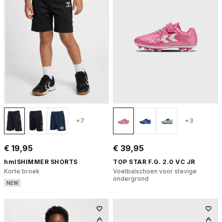
+7
+3
€ 19,95
€ 39,95
hmlSHIMMER SHORTS
TOP STAR F.G. 2.0 VC JR
Korte broek
Voetbalschoen voor stevige
ondergrond
NEW