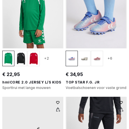
+2
+6
€ 22,95
€ 34,95
hmlCORE 2.0 JERSEY L/S KIDS
TOP STAR F.G. JR
Sporttrui met lange mouwen
Voetbalschoenen voor vaste grond