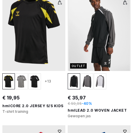
OUTLET
+13
€ 19,95
€ 35,97
€ 59,95
-40%
hmlCORE 2.0 JERSEY S/S KIDS
hmlLEAD 2.0 WOVEN JACKET
T-shirt training
Gewopen jas