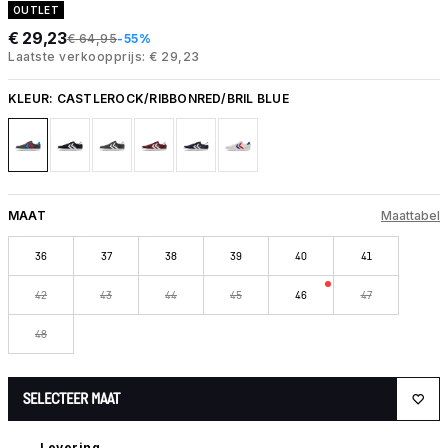
OUTLET
€ 29,23
€ 64,95
-55%
Laatste verkoopprijs: € 29,23
KLEUR:
CASTLEROCK/RIBBONRED/BRIL BLUE
MAAT
Maattabel
36
37
38
39
40
41
42
43
44
45
46
47
48
SELECTEER MAAT
Levering