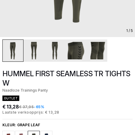
1
/ 5
HUMMEL FIRST SEAMLESS TR TIGHTS
W
Naadloze Trainings Panty
OUTLET
€ 13,28
€ 37,95
-65%
Laatste verkoopprijs: € 13,28
KLEUR:
GRAPE LEAF