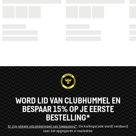
WORD LID VAN CLUBHUMMEL EN
BESPAAR 15% OP JE EERSTE
BESTELLING*
Er zijn enkele uitzonderingen van toepassing*
De kortingscode wordt verstuurd
naar het opgegeven e-mailadres.