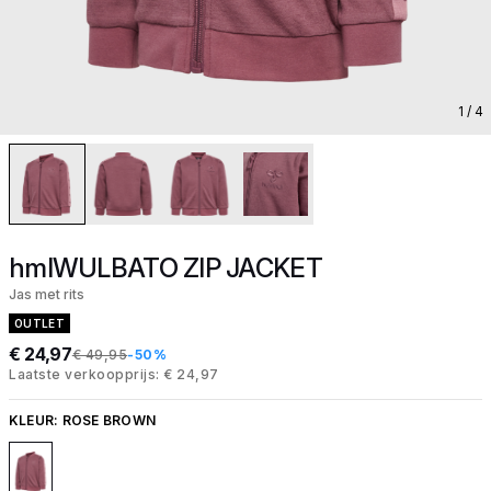
1
/ 4
hmlWULBATO ZIP JACKET
Jas met rits
OUTLET
€ 24,97
€ 49,95
-50%
Laatste verkoopprijs: € 24,97
KLEUR:
ROSE BROWN