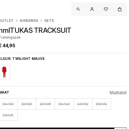
OUTLET
KINDEREN
SETS
hmlTUKAS TRACKSUIT
Trainingspak
€ 44,95
KLEUR:
TWILIGHT MAUVE
MAAT
Maattabel
104/110
110/116
122/128
134/140
146/152
158/164
170/176