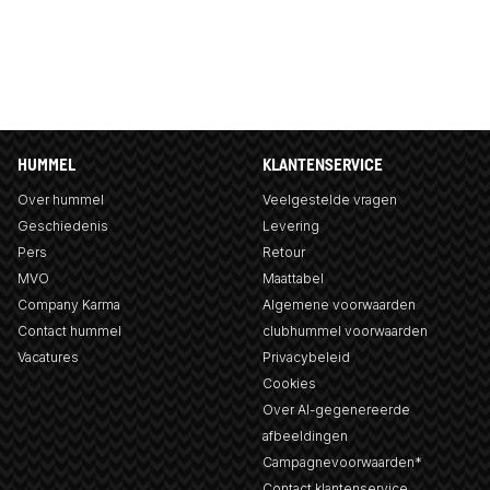
HUMMEL
KLANTENSERVICE
Over hummel
Veelgestelde vragen
Geschiedenis
Levering
Pers
Retour
MVO
Maattabel
Company Karma
Algemene voorwaarden
Contact hummel
clubhummel voorwaarden
Vacatures
Privacybeleid
Cookies
Over AI-gegenereerde
afbeeldingen
Campagnevoorwaarden*
Contact klantenservice