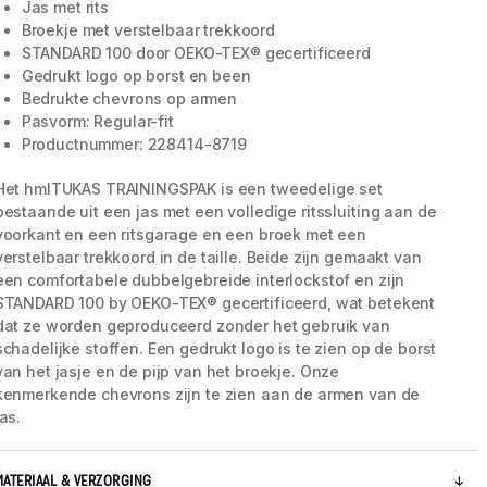
Jas met rits
Broekje met verstelbaar trekkoord
STANDARD 100 door OEKO-TEX® gecertificeerd
Gedrukt logo op borst en been
Bedrukte chevrons op armen
Pasvorm: Regular-fit
Productnummer: 228414-8719
Het hmlTUKAS TRAININGSPAK is een tweedelige set
bestaande uit een jas met een volledige ritssluiting aan de
voorkant en een ritsgarage en een broek met een
verstelbaar trekkoord in de taille. Beide zijn gemaakt van
een comfortabele dubbelgebreide interlockstof en zijn
STANDARD 100 by OEKO-TEX® gecertificeerd, wat betekent
dat ze worden geproduceerd zonder het gebruik van
5 / 9
schadelijke stoffen. Een gedrukt logo is te zien op de borst
van het jasje en de pijp van het broekje. Onze
kenmerkende chevrons zijn te zien aan de armen van de
jas.
MATERIAAL & VERZORGING