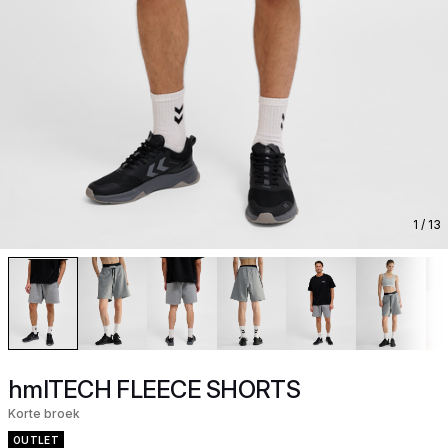
1
/ 13
hmlTECH FLEECE SHORTS
Korte broek
OUTLET