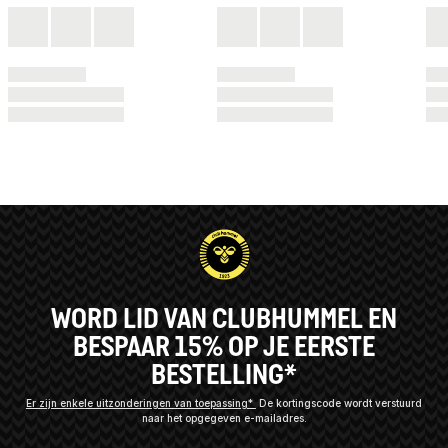
WORD LID VAN CLUBHUMMEL EN
BESPAAR 15% OP JE EERSTE
BESTELLING*
Er zijn enkele uitzonderingen van toepassing*
De kortingscode wordt verstuurd
naar het opgegeven e-mailadres.