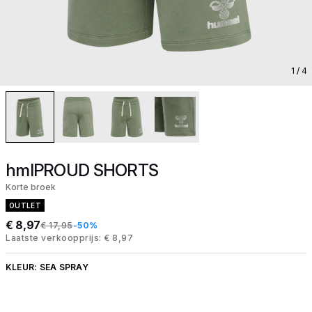
1
/ 4
hmlPROUD SHORTS
Korte broek
OUTLET
€ 8,97
€ 17,95
-50%
Laatste verkoopprijs: € 8,97
KLEUR:
SEA SPRAY