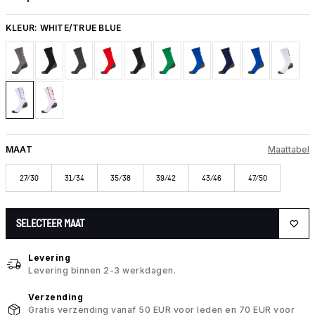
KLEUR:
WHITE/TRUE BLUE
MAAT
Maattabel
27/30
31/34
35/38
39/42
43/46
47/50
SELECTEER MAAT
Levering
Levering binnen 2-3 werkdagen.
Verzending
Gratis verzending vanaf 50 EUR voor leden en 70 EUR voor