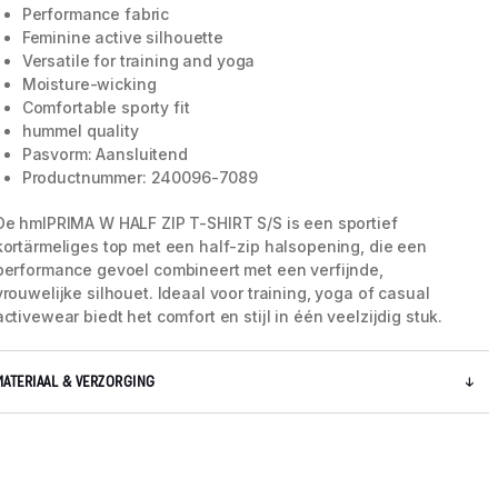
Performance fabric
Feminine active silhouette
Versatile for training and yoga
Moisture-wicking
Comfortable sporty fit
hummel quality
Pasvorm: Aansluitend
Productnummer: 240096-7089
De hmlPRIMA W HALF ZIP T-SHIRT S/S is een sportief
kortärmeliges top met een half-zip halsopening, die een
performance gevoel combineert met een verfijnde,
vrouwelijke silhouet. Ideaal voor training, yoga of casual
activewear biedt het comfort en stijl in één veelzijdig stuk.
5 / 5
MATERIAAL & VERZORGING