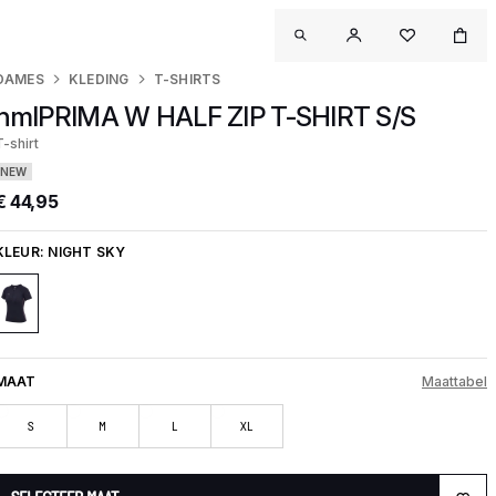
DAMES
KLEDING
T-SHIRTS
hmlPRIMA W HALF ZIP T-SHIRT S/S
T-shirt
NEW
€ 44,95
KLEUR:
NIGHT SKY
MAAT
Maattabel
S
M
L
XL