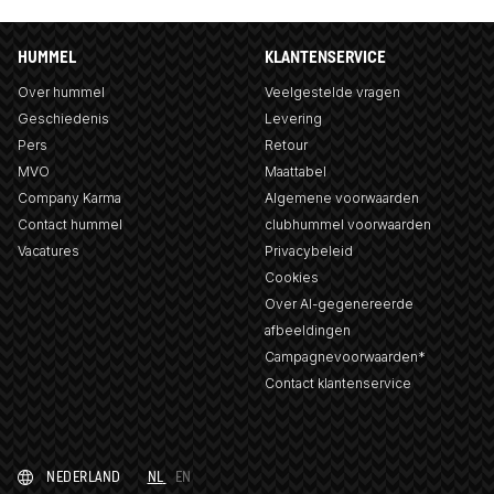
HUMMEL
KLANTENSERVICE
Over hummel
Veelgestelde vragen
Geschiedenis
Levering
Pers
Retour
MVO
Maattabel
Company Karma
Algemene voorwaarden
Contact hummel
clubhummel voorwaarden
Vacatures
Privacybeleid
Cookies
Over AI-gegenereerde
afbeeldingen
Campagnevoorwaarden*
Contact klantenservice
NEDERLAND
NL
EN